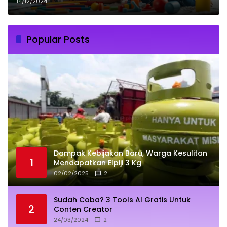
Parenting Terbaik
14/12/2024
Popular Posts
Dampak Kebijakan Baru, Warga Kesulitan
1
Mendapatkan Elpiji 3 Kg
02/02/2025
2
Sudah Coba? 3 Tools AI Gratis Untuk
2
Conten Creator
24/03/2024
2