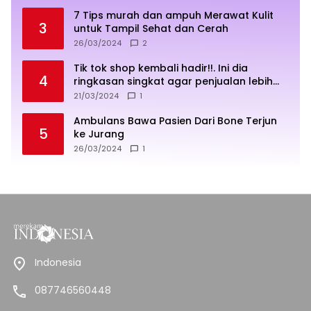
7 Tips murah dan ampuh Merawat Kulit
3
untuk Tampil Sehat dan Cerah
26/03/2024
2
Tik tok shop kembali hadir!!. Ini dia
4
ringkasan singkat agar penjualan lebih
sukses
21/03/2024
1
Ambulans Bawa Pasien Dari Bone Terjun
5
ke Jurang
26/03/2024
1
Indonesia
087746560448