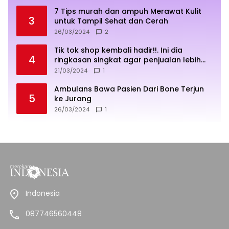
7 Tips murah dan ampuh Merawat Kulit
3
untuk Tampil Sehat dan Cerah
26/03/2024
2
Tik tok shop kembali hadir!!. Ini dia
4
ringkasan singkat agar penjualan lebih
sukses
21/03/2024
1
Ambulans Bawa Pasien Dari Bone Terjun
5
ke Jurang
26/03/2024
1
Indonesia
087746560448