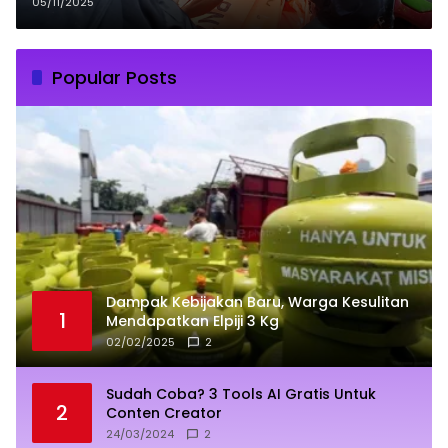
Terseret Arus Deras
05/11/2025
Popular Posts
Dampak Kebijakan Baru, Warga Kesulitan
1
Mendapatkan Elpiji 3 Kg
02/02/2025
2
Sudah Coba? 3 Tools AI Gratis Untuk
2
Conten Creator
24/03/2024
2