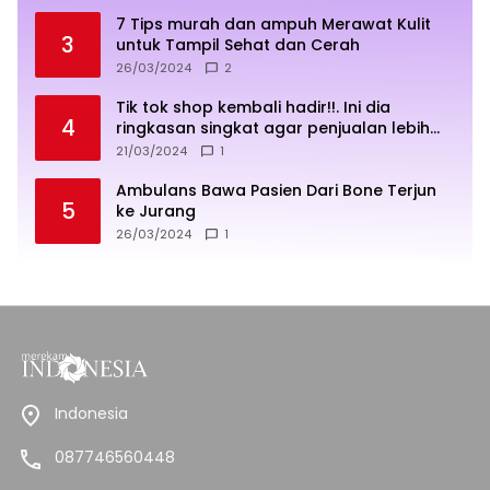
7 Tips murah dan ampuh Merawat Kulit
3
untuk Tampil Sehat dan Cerah
26/03/2024
2
Tik tok shop kembali hadir!!. Ini dia
4
ringkasan singkat agar penjualan lebih
sukses
21/03/2024
1
Ambulans Bawa Pasien Dari Bone Terjun
5
ke Jurang
26/03/2024
1
Indonesia
087746560448