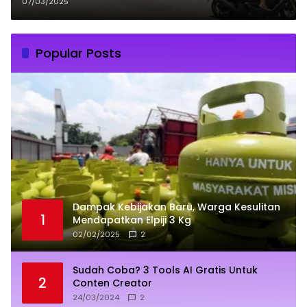
LUWU TIMUR
07/03/2025
Popular Posts
Dampak Kebijakan Baru, Warga Kesulitan
1
Mendapatkan Elpiji 3 Kg
02/02/2025
2
Sudah Coba? 3 Tools AI Gratis Untuk
2
Conten Creator
24/03/2024
2