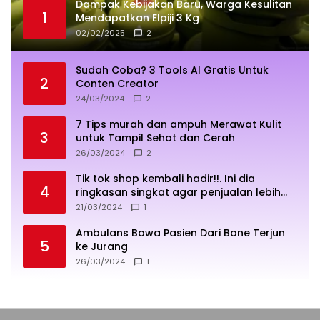
Dampak Kebijakan Baru, Warga Kesulitan
1
Mendapatkan Elpiji 3 Kg
02/02/2025
2
Sudah Coba? 3 Tools AI Gratis Untuk
2
Conten Creator
24/03/2024
2
7 Tips murah dan ampuh Merawat Kulit
3
untuk Tampil Sehat dan Cerah
26/03/2024
2
Tik tok shop kembali hadir!!. Ini dia
4
ringkasan singkat agar penjualan lebih
sukses
21/03/2024
1
Ambulans Bawa Pasien Dari Bone Terjun
5
ke Jurang
26/03/2024
1