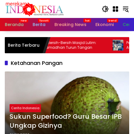
Langsung
ke
konten
Beranda
Berita
Breaking News
Ekonomi
Cerit
Gerakan Bersih-Bersih Masjid Lutim:
Penyelund
Berita Terbaru
Sekda Ramadhan Turun Tangan
Asing Baw
Ketahanan Pangan
Cerita Indonesia
Sukun Superfood? Guru Besar IPB
Ungkap Gizinya