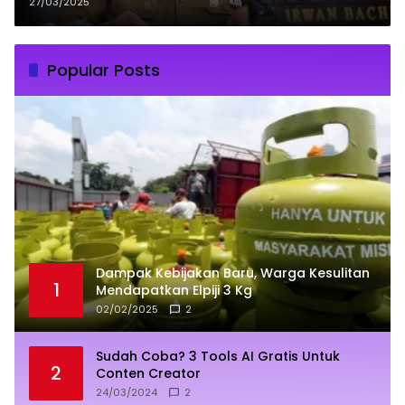
Pengendalian Gratifikasi Hari
27/03/2025
Raya
Popular Posts
Dampak Kebijakan Baru, Warga Kesulitan
1
Mendapatkan Elpiji 3 Kg
02/02/2025
2
Sudah Coba? 3 Tools AI Gratis Untuk
2
Conten Creator
24/03/2024
2