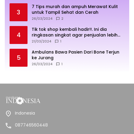
7 Tips murah dan ampuh Merawat Kulit
3
untuk Tampil Sehat dan Cerah
26/03/2024
2
Tik tok shop kembali hadir!!. Ini dia
4
ringkasan singkat agar penjualan lebih
sukses
21/03/2024
1
Ambulans Bawa Pasien Dari Bone Terjun
5
ke Jurang
26/03/2024
1
Indonesia
087746560448