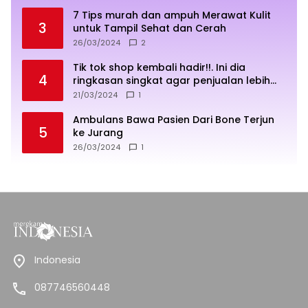
7 Tips murah dan ampuh Merawat Kulit
3
untuk Tampil Sehat dan Cerah
26/03/2024
2
Tik tok shop kembali hadir!!. Ini dia
4
ringkasan singkat agar penjualan lebih
sukses
21/03/2024
1
Ambulans Bawa Pasien Dari Bone Terjun
5
ke Jurang
26/03/2024
1
Indonesia
087746560448