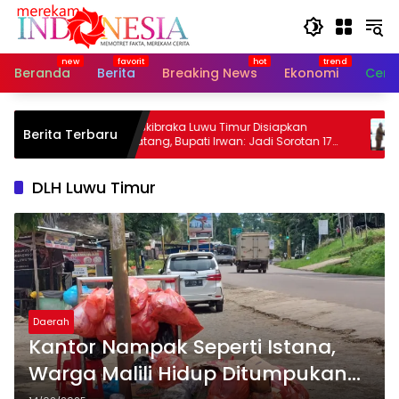
Langsung
ke
konten
Beranda
Berita
Breaking News
Ekonomi
Cerit
askan
Paskibraka Luwu Timur Disiapkan
As
Berita Terbaru
Matang, Bupati Irwan: Jadi Sorotan 17
Val
Agustus
DLH Luwu Timur
Daerah
Kantor Nampak Seperti Istana,
Warga Malili Hidup Ditumpukan