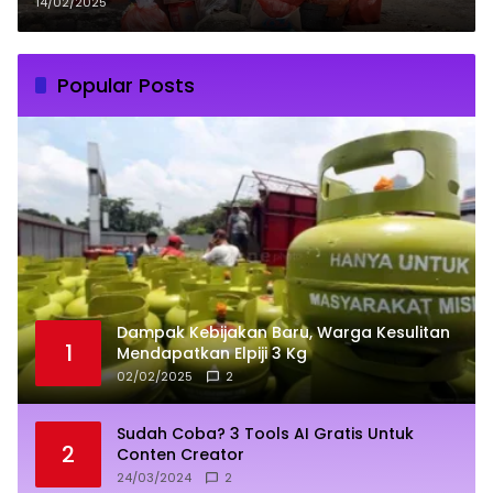
Sampah
14/02/2025
Popular Posts
Dampak Kebijakan Baru, Warga Kesulitan
1
Mendapatkan Elpiji 3 Kg
02/02/2025
2
Sudah Coba? 3 Tools AI Gratis Untuk
2
Conten Creator
24/03/2024
2