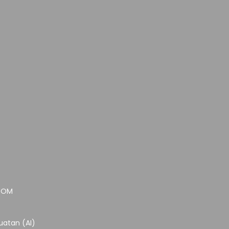
.COM
atan (AI)