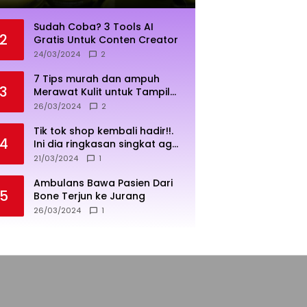
Sudah Coba? 3 Tools AI
2
Gratis Untuk Conten Creator
24/03/2024
2
7 Tips murah dan ampuh
3
Merawat Kulit untuk Tampil
Sehat dan Cerah
26/03/2024
2
Tik tok shop kembali hadir!!.
4
Ini dia ringkasan singkat agar
penjualan lebih sukses
21/03/2024
1
Ambulans Bawa Pasien Dari
5
Bone Terjun ke Jurang
26/03/2024
1