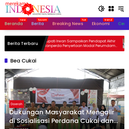
Langsung
ke
konten
Beranda
Berita
Breaking News
Ekonomi
Cerit
Lutim
Bupati Irwan Sampaikan Pendapat Akhir
D
Berita Terbaru
dan
Ranperda Penyertaan Modal Perumdam
P
Waemami
C
Bea Cukai
Daerah
Dukungan Masyarakat Mengalir
di Sosialisasi Perdana Cukai dan