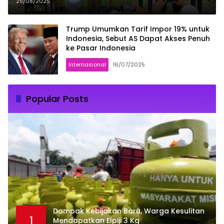
KTR di Kecamatan Burau
25/08/2025
Trump Umumkan Tarif Impor 19% untuk
Indonesia, Sebut AS Dapat Akses Penuh
ke Pasar Indonesia
Internasional
16/07/2025
Popular Posts
Dampak Kebijakan Baru, Warga Kesulitan
1
Mendapatkan Elpiji 3 Kg