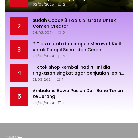
02/02/2025
2
Sudah Coba? 3 Tools AI Gratis Untuk
2
Conten Creator
24/03/2024
2
7 Tips murah dan ampuh Merawat Kulit
3
untuk Tampil Sehat dan Cerah
26/03/2024
2
Tik tok shop kembali hadir!!. Ini dia
4
ringkasan singkat agar penjualan lebih
sukses
21/03/2024
1
Ambulans Bawa Pasien Dari Bone Terjun
5
ke Jurang
26/03/2024
1