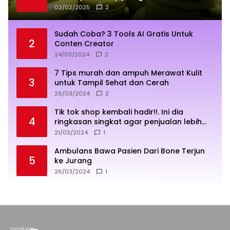
02/02/2025
2
Sudah Coba? 3 Tools AI Gratis Untuk
2
Conten Creator
24/03/2024
2
7 Tips murah dan ampuh Merawat Kulit
3
untuk Tampil Sehat dan Cerah
26/03/2024
2
Tik tok shop kembali hadir!!. Ini dia
4
ringkasan singkat agar penjualan lebih
sukses
21/03/2024
1
Ambulans Bawa Pasien Dari Bone Terjun
5
ke Jurang
26/03/2024
1