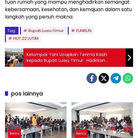
tuan rumah yang mampu menghadirkan semangat
kebersamaan, kesehatan, dan kemajuan dalam satu
langkah yang penuh makna.
Tag:
Bupati Luwu Timur
FUNRUN
HUT 22 LUTIM
Kelompok Tani Ucapkan Terima Kasih
kepada Bupati Luwu Timur : Hadirkan
Mentan, Sejumlah Bantuan Diterima Petani
pos lainnya
Berita
Berita