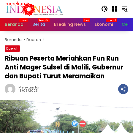
Langsung
ke
konten
Beranda
Berita
Breaking News
Ekonomi
Cerit
Beranda
Daerah
Daerah
Ribuan Peserta Meriahkan Fun Run
Anti Mager Sulsel di Malili, Gubernur
dan Bupati Turut Meramaikan
Merekam Idn
18/05/2025