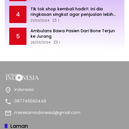
Tik tok shop kembali hadir!!. Ini dia
4
ringkasan singkat agar penjualan lebih
sukses
21/03/2024
1
Ambulans Bawa Pasien Dari Bone Terjun
5
ke Jurang
26/03/2024
1
Indonesia
087746560448
merekamindonesia1@gmail.com
Laman