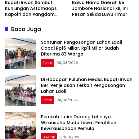
Bupati Irwan Sambut
Bawa Nama Daerah ke
Kunjungan Astamaops
Jambore Nasional XII, Ini
Kapolri dan Pangdam
Pesan Sekda Luwu Timur
XIV/Hasanuddin di Luwu
Timur
Baca Juga
Santunan Pengosongan Lahan Laoli
Capai Rp16 Miliar, Rp11 Miliar Sudah
Diterima 83 Warga
Berita
08/08/2026
Di Hadapan Puluhan Media, Bupati Irwan
Beri Penjelasan Terkait Pengosongan
Lahan Laoli
Berita
08/08/2026
Pemkab Lutim Dorong Lahirnya
Wirausaha Muda Lewat Pelatihan
Kewirausahaan Pemula
Daerah
07/08/2026