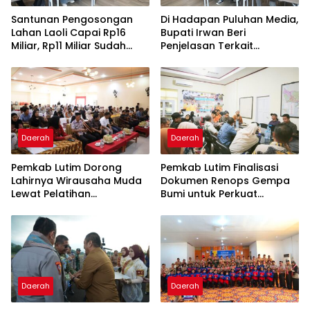
Santunan Pengosongan
Di Hadapan Puluhan Media,
Lahan Laoli Capai Rp16
Bupati Irwan Beri
Miliar, Rp11 Miliar Sudah
Penjelasan Terkait
Diterima 83 Warga
Pengosongan Lahan Laoli
Daerah
Daerah
Pemkab Lutim Dorong
Pemkab Lutim Finalisasi
Lahirnya Wirausaha Muda
Dokumen Renops Gempa
Lewat Pelatihan
Bumi untuk Perkuat
Kewirausahaan Pemula
Penanganan Darurat
Daerah
Daerah