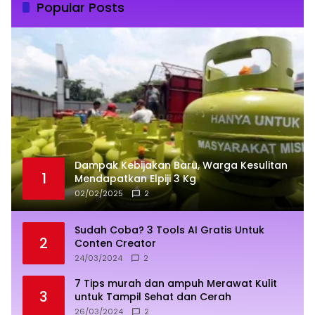
Popular Posts
Dampak Kebijakan Baru, Warga Kesulitan
1
Mendapatkan Elpiji 3 Kg
02/02/2025
2
Sudah Coba? 3 Tools AI Gratis Untuk
2
Conten Creator
24/03/2024
2
7 Tips murah dan ampuh Merawat Kulit
3
untuk Tampil Sehat dan Cerah
26/03/2024
2