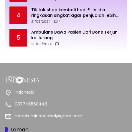
Tik tok shop kembali hadir!!. Ini dia
4
ringkasan singkat agar penjualan lebih
sukses
21/03/2024
1
Ambulans Bawa Pasien Dari Bone Terjun
5
ke Jurang
26/03/2024
1
Indonesia
087746560448
merekamindonesia1@gmail.com
Laman