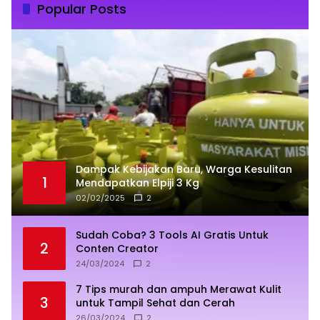
Popular Posts
Dampak Kebijakan Baru, Warga Kesulitan
1
Mendapatkan Elpiji 3 Kg
02/02/2025
2
Sudah Coba? 3 Tools AI Gratis Untuk
2
Conten Creator
24/03/2024
2
7 Tips murah dan ampuh Merawat Kulit
3
untuk Tampil Sehat dan Cerah
26/03/2024
2