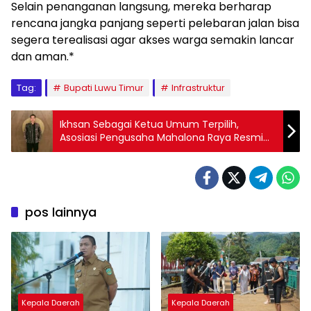
Selain penanganan langsung, mereka berharap
rencana jangka panjang seperti pelebaran jalan bisa
segera terealisasi agar akses warga semakin lancar
dan aman.*
Tag:
Bupati Luwu Timur
Infrastruktur
Ikhsan Sebagai Ketua Umum Terpilih,
Asosiasi Pengusaha Mahalona Raya Resmi
Terbentuk
pos lainnya
Kepala Daerah
Kepala Daerah