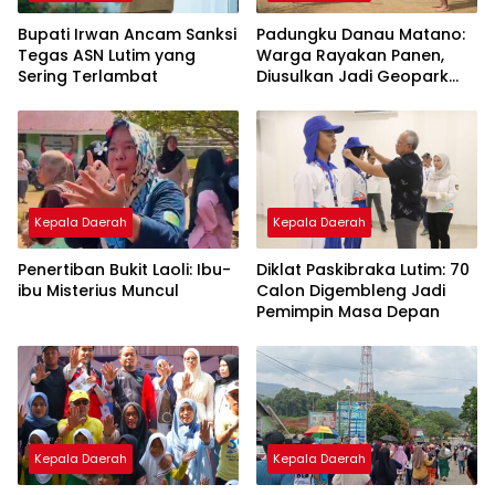
Bupati Irwan Ancam Sanksi
Padungku Danau Matano:
Tegas ASN Lutim yang
Warga Rayakan Panen,
Sering Terlambat
Diusulkan Jadi Geopark
Nasional
Kepala Daerah
Kepala Daerah
Penertiban Bukit Laoli: Ibu-
Diklat Paskibraka Lutim: 70
ibu Misterius Muncul
Calon Digembleng Jadi
Pemimpin Masa Depan
Kepala Daerah
Kepala Daerah