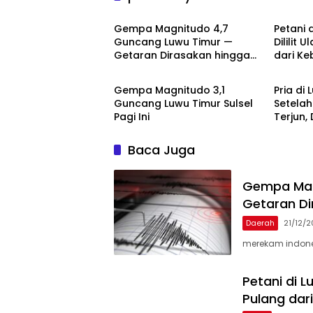
Daerah
Berita
Gempa Magnitudo 4,7
Petani 
Guncang Luwu Timur —
Dililit 
Getaran Dirasakan hingga
dari Ke
Berita
Peristi
Malili dan Sorowako
Gempa Magnitudo 3,1
Pria di
Guncang Luwu Timur Sulsel
Setelah
Pagi Ini
Terjun,
Deras
Baca Juga
Gempa Mag
Getaran Di
Daerah
21/12/
merekam indone
Petani di L
Pulang dar