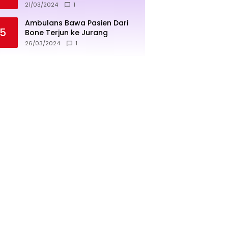
penjualan lebih sukses
21/03/2024
1
Ambulans Bawa Pasien Dari
5
Bone Terjun ke Jurang
26/03/2024
1