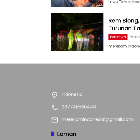
Luwu Timur, Me
Rem Blong,
Turunan T
Peristiwa
26/0
merekam indone
Indonesia
087746560448
merekamindonesia1@gmail.com
Laman