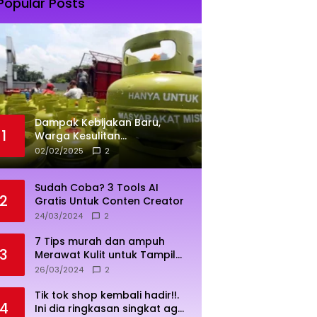
Popular Posts
Dampak Kebijakan Baru,
1
Warga Kesulitan
Mendapatkan Elpiji 3 Kg
02/02/2025
2
Sudah Coba? 3 Tools AI
2
Gratis Untuk Conten Creator
24/03/2024
2
7 Tips murah dan ampuh
3
Merawat Kulit untuk Tampil
Sehat dan Cerah
26/03/2024
2
Tik tok shop kembali hadir!!.
4
Ini dia ringkasan singkat agar