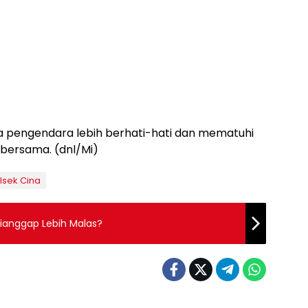
ra pengendara lebih berhati-hati dan mematuhi
 bersama. (dnl/Mi)
lsek Cina
ianggap Lebih Malas?