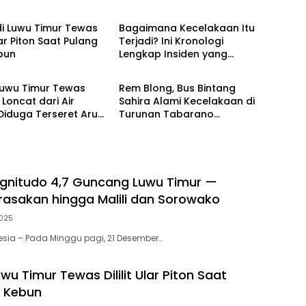
Breaking News
di Luwu Timur Tewas
Bagaimana Kecelakaan Itu
Ular Piton Saat Pulang
Terjadi? Ini Kronologi
bun
Lengkap Insiden yang
wa
Peristiwa
Melukai Obert Datte
 Luwu Timur Tewas
Rem Blong, Bus Bintang
 Loncat dari Air
Sahira Alami Kecelakaan di
 Diduga Terseret Arus
Turunan Tabarano
Wasuponda
nitudo 4,7 Guncang Luwu Timur —
rasakan hingga Malili dan Sorowako
2025
sia – Pada Minggu pagi, 21 Desember…
uwu Timur Tewas Dililit Ular Piton Saat
i Kebun