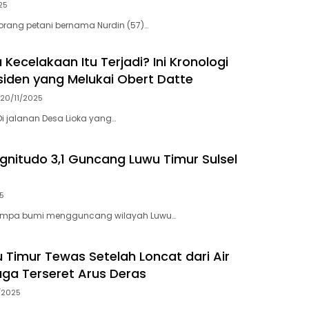
25
orang petani bernama Nurdin (57)…
Kecelakaan Itu Terjadi? Ini Kronologi
siden yang Melukai Obert Datte
20/11/2025
i jalanan Desa Lioka yang…
itudo 3,1 Guncang Luwu Timur Sulsel
25
Gempa bumi mengguncang wilayah Luwu…
u Timur Tewas Setelah Loncat dari Air
duga Terseret Arus Deras
/2025