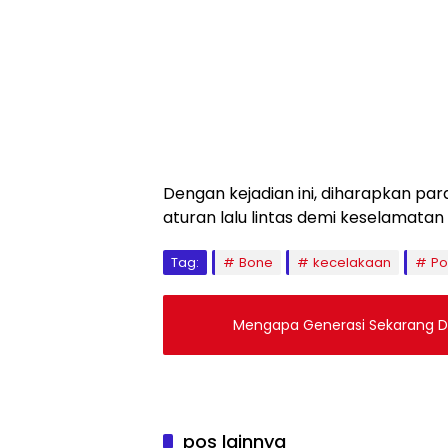
Dengan kejadian ini, diharapkan pa
aturan lalu lintas demi keselamatan
Tag:
Bone
kecelakaan
Po
Mengapa Generasi Sekarang D
pos lainnya