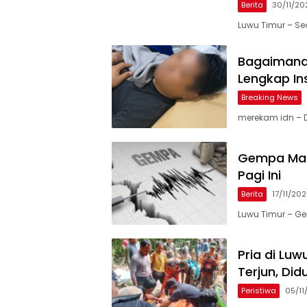
Berita
30/11/20
Luwu Timur – Se
Bagaimana 
Lengkap In
Breaking News
merekam idn – D
Gempa Magn
Pagi Ini
Berita
17/11/20
Luwu Timur – 
Pria di Luw
Terjun, Di
Peristiwa
05/11