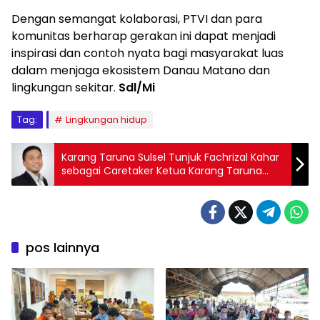
Dengan semangat kolaborasi, PTVI dan para
komunitas berharap gerakan ini dapat menjadi
inspirasi dan contoh nyata bagi masyarakat luas
dalam menjaga ekosistem Danau Matano dan
lingkungan sekitar.
Sdl/Mi
Tag:
Lingkungan hidup
Karang Taruna Sulsel Tunjuk Fachrizal Kahar
sebagai Caretaker Ketua Karang Taruna
Luwu Timur
pos lainnya