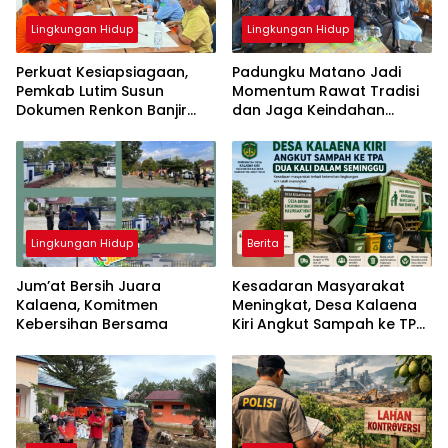
Lingkungan Hidup
Lingkungan Hidup
Perkuat Kesiapsiagaan,
Padungku Matano Jadi
Pemkab Lutim Susun
Momentum Rawat Tradisi
Dokumen Renkon Banjir
dan Jaga Keindahan
dan Longsor 2026
Danau Matano
Lingkungan Hidup
Berita
Jum’at Bersih Juara
Kesadaran Masyarakat
Kalaena, Komitmen
Meningkat, Desa Kalaena
Kebersihan Bersama
Kiri Angkut Sampah ke TPA
Dua Kali Sepekan