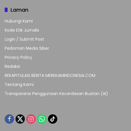
Laman
Hubungi Kami
Kode Etik Jurnalis
Login / Submit Post
Pedoman Media Siber
Privacy Policy
Redaksi
REKAPITULASI BERITA MEREKAMINDONESIA.COM
Tentang Kami
Transparansi Penggunaan Kecerdasan Buatan (AI)