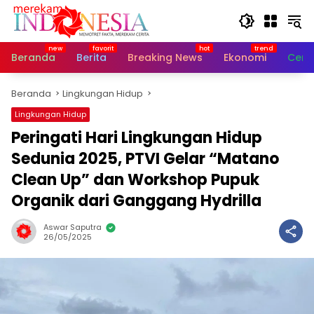
Langsung
ke
konten
Beranda
Berita
Breaking News
Ekonomi
Cerit
Beranda
Lingkungan Hidup
Lingkungan Hidup
Peringati Hari Lingkungan Hidup
Sedunia 2025, PTVI Gelar “Matano
Clean Up” dan Workshop Pupuk
Organik dari Ganggang Hydrilla
Aswar Saputra
26/05/2025