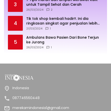
3
untuk Tampil Sehat dan Cerah
26/03/2024
2
Tik tok shop kembali hadir!!. Ini dia
4
ringkasan singkat agar penjualan lebih
sukses
21/03/2024
1
Ambulans Bawa Pasien Dari Bone Terjun
5
ke Jurang
26/03/2024
1
Indonesia
087746560448
merekamindonesia1@gmail.com