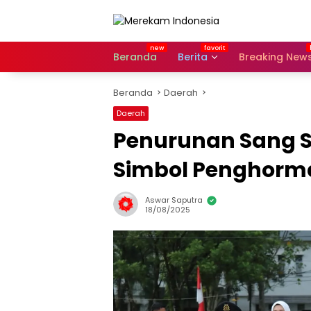
Langsung
ke
konten
Beranda
Berita
Breaking New
Beranda
Daerah
Daerah
Penurunan Sang S
Simbol Penghorm
Aswar Saputra
18/08/2025