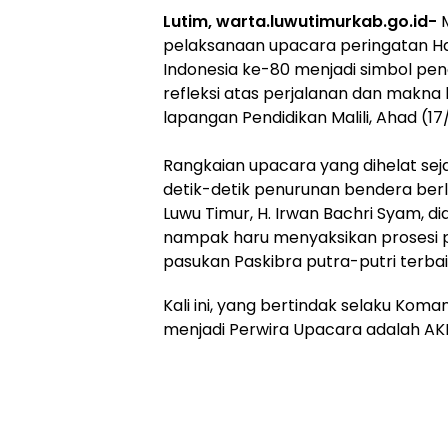
Lutim, warta.luwutimurkab.go.id-
pelaksanaan upacara peringatan H
Indonesia ke-80 menjadi simbol pe
refleksi atas perjalanan dan makna 
lapangan Pendidikan Malili, Ahad (1
‎Rangkaian upacara yang dihelat se
detik-detik penurunan bendera berl
Luwu Timur, H. Irwan Bachri Syam, di
nampak haru menyaksikan prosesi 
pasukan Paskibra putra-putri terbai
Kali ini, yang bertindak selaku Ko
menjadi Perwira Upacara adalah A