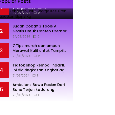
Popular Posts
Dampak Kebijakan Baru,
1
Warga Kesulitan
Mendapatkan Elpiji 3 Kg
02/02/2025
2
Sudah Coba? 3 Tools AI
2
Gratis Untuk Conten Creator
24/03/2024
2
7 Tips murah dan ampuh
3
Merawat Kulit untuk Tampil
Sehat dan Cerah
26/03/2024
2
Tik tok shop kembali hadir!!.
4
Ini dia ringkasan singkat agar
penjualan lebih sukses
21/03/2024
1
Ambulans Bawa Pasien Dari
5
Bone Terjun ke Jurang
26/03/2024
1