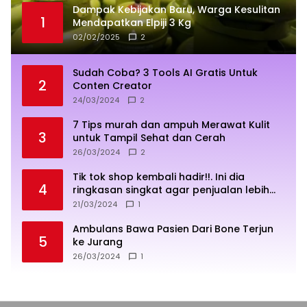
Dampak Kebijakan Baru, Warga Kesulitan
1
Mendapatkan Elpiji 3 Kg
02/02/2025
2
Sudah Coba? 3 Tools AI Gratis Untuk
2
Conten Creator
24/03/2024
2
7 Tips murah dan ampuh Merawat Kulit
3
untuk Tampil Sehat dan Cerah
26/03/2024
2
Tik tok shop kembali hadir!!. Ini dia
4
ringkasan singkat agar penjualan lebih
sukses
21/03/2024
1
Ambulans Bawa Pasien Dari Bone Terjun
5
ke Jurang
26/03/2024
1