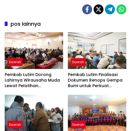
pos lainnya
Daerah
Daerah
Pemkab Lutim Dorong
Pemkab Lutim Finalisasi
Lahirnya Wirausaha Muda
Dokumen Renops Gempa
Lewat Pelatihan
Bumi untuk Perkuat
Kewirausahaan Pemula
Penanganan Darurat
Daerah
Daerah