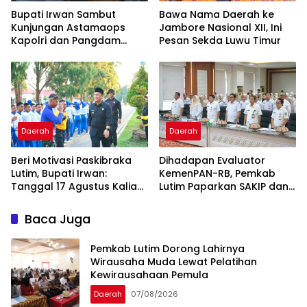
Bupati Irwan Sambut
Bawa Nama Daerah ke
Kunjungan Astamaops
Jambore Nasional XII, Ini
Kapolri dan Pangdam
Pesan Sekda Luwu Timur
XIV/Hasanuddin di Luwu
Timur
Daerah
Daerah
Beri Motivasi Paskibraka
Dihadapan Evaluator
Lutim, Bupati Irwan:
KemenPAN-RB, Pemkab
Tanggal 17 Agustus Kalian
Lutim Paparkan SAKIP dan
Jadi Perhatian
Capaian Kinerja
Baca Juga
Pemkab Lutim Dorong Lahirnya
Wirausaha Muda Lewat Pelatihan
Kewirausahaan Pemula
Daerah
07/08/2026