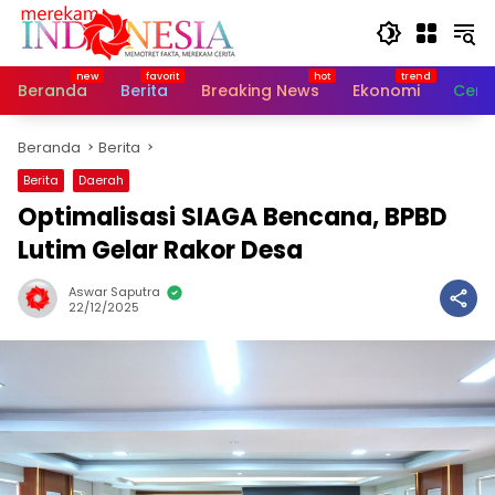
Langsung
ke
konten
Beranda
Berita
Breaking News
Ekonomi
Cerit
Beranda
Berita
Berita
Daerah
Optimalisasi SIAGA Bencana, BPBD
Lutim Gelar Rakor Desa
Aswar Saputra
22/12/2025