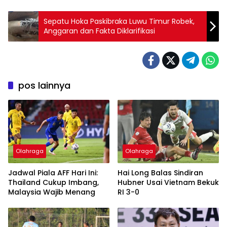
Sepatu Hoka Paskibraka Luwu Timur Robek,
Anggaran dan Fakta Diklarifikasi
pos lainnya
Olahraga
Olahraga
Jadwal Piala AFF Hari Ini:
Hai Long Balas Sindiran
Thailand Cukup Imbang,
Hubner Usai Vietnam Bekuk
Malaysia Wajib Menang
RI 3-0