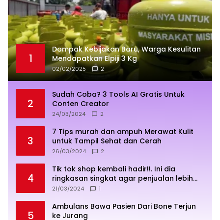
Dampak Kebijakan Baru, Warga Kesulitan
1
Mendapatkan Elpiji 3 Kg
02/02/2025
2
Sudah Coba? 3 Tools AI Gratis Untuk
2
Conten Creator
24/03/2024
2
7 Tips murah dan ampuh Merawat Kulit
3
untuk Tampil Sehat dan Cerah
26/03/2024
2
Tik tok shop kembali hadir!!. Ini dia
4
ringkasan singkat agar penjualan lebih
sukses
21/03/2024
1
Ambulans Bawa Pasien Dari Bone Terjun
5
ke Jurang