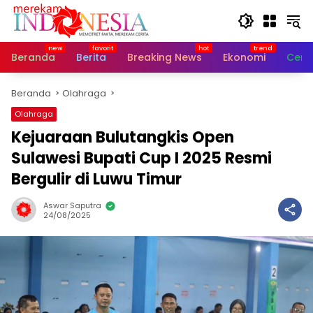
Langsung
ke
konten
Beranda
Berita
Breaking News
Ekonomi
Cerit
Beranda
Olahraga
Olahraga
Kejuaraan Bulutangkis Open
Sulawesi Bupati Cup I 2025 Resmi
Bergulir di Luwu Timur
Aswar Saputra
24/08/2025