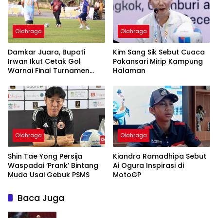
Olahraga
Olahraga
Damkar Juara, Bupati
Kim Sang Sik Sebut Cuaca
Irwan Ikut Cetak Gol
Pakansari Mirip Kampung
Warnai Final Turnamen
Halaman
Antar-OPD Lutim
Olahraga
Olahraga
Shin Tae Yong Persija
Kiandra Ramadhipa Sebut
Waspadai ‘Prank’ Bintang
Ai Ogura Inspirasi di
Muda Usai Gebuk PSMS
MotoGP
Baca Juga