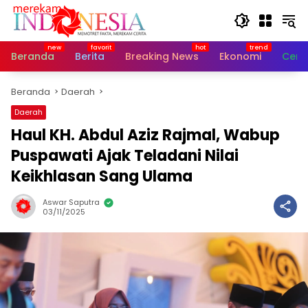
Langsung
ke
konten
Beranda
Berita
Breaking News
Ekonomi
Cerit
Beranda
Daerah
Daerah
Haul KH. Abdul Aziz Rajmal, Wabup
Puspawati Ajak Teladani Nilai
Keikhlasan Sang Ulama
Aswar Saputra
03/11/2025