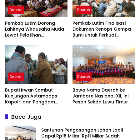
Daerah
Daerah
Pemkab Lutim Dorong
Pemkab Lutim Finalisasi
Lahirnya Wirausaha Muda
Dokumen Renops Gempa
Lewat Pelatihan
Bumi untuk Perkuat
Kewirausahaan Pemula
Penanganan Darurat
Daerah
Daerah
Bupati Irwan Sambut
Bawa Nama Daerah ke
Kunjungan Astamaops
Jambore Nasional XII, Ini
Kapolri dan Pangdam
Pesan Sekda Luwu Timur
XIV/Hasanuddin di Luwu
Timur
Baca Juga
Santunan Pengosongan Lahan Laoli
Capai Rp16 Miliar, Rp11 Miliar Sudah