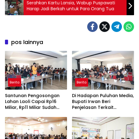
Serahkan Kartu Lansia, Wabup Puspawati
Harap Jadi Berkah untuk Para Orang Tua
pos lainnya
Berita
Berita
Santunan Pengosongan
Di Hadapan Puluhan Media,
Lahan Laoli Capai Rp16
Bupati Irwan Beri
Miliar, Rp11 Miliar Sudah
Penjelasan Terkait
Diterima 83 Warga
Pengosongan Lahan Laoli