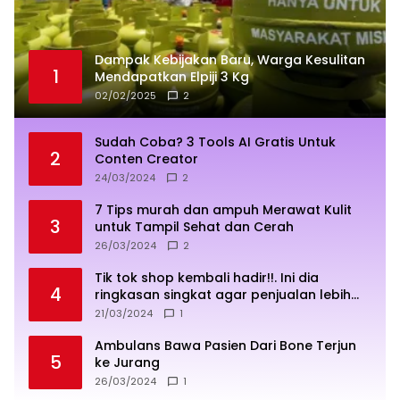
Dampak Kebijakan Baru, Warga Kesulitan
1
Mendapatkan Elpiji 3 Kg
02/02/2025
2
Sudah Coba? 3 Tools AI Gratis Untuk
2
Conten Creator
24/03/2024
2
7 Tips murah dan ampuh Merawat Kulit
3
untuk Tampil Sehat dan Cerah
26/03/2024
2
Tik tok shop kembali hadir!!. Ini dia
4
ringkasan singkat agar penjualan lebih
sukses
21/03/2024
1
Ambulans Bawa Pasien Dari Bone Terjun
5
ke Jurang
26/03/2024
1