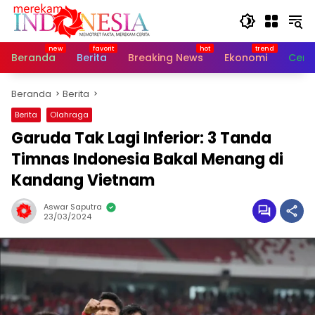
Langsung
ke
konten
Beranda
Berita
Breaking News
Ekonomi
Cerit
Beranda
Berita
Berita
Olahraga
Garuda Tak Lagi Inferior: 3 Tanda
Timnas Indonesia Bakal Menang di
Kandang Vietnam
Aswar Saputra
23/03/2024