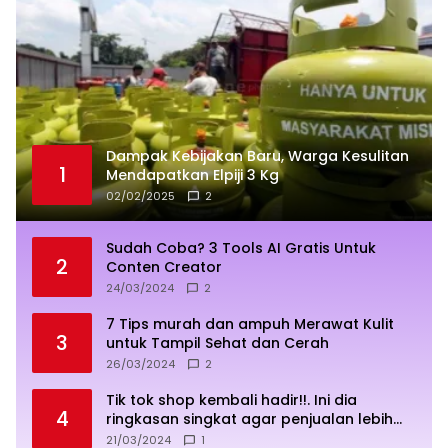
Dampak Kebijakan Baru, Warga Kesulitan
1
Mendapatkan Elpiji 3 Kg
02/02/2025
2
Sudah Coba? 3 Tools AI Gratis Untuk
2
Conten Creator
24/03/2024
2
7 Tips murah dan ampuh Merawat Kulit
3
untuk Tampil Sehat dan Cerah
26/03/2024
2
Tik tok shop kembali hadir!!. Ini dia
4
ringkasan singkat agar penjualan lebih
sukses
21/03/2024
1