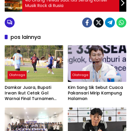
Musik Rock di Rusia
pos lainnya
Olahraga
Olahraga
Damkar Juara, Bupati
Kim Sang Sik Sebut Cuaca
Irwan Ikut Cetak Gol
Pakansari Mirip Kampung
Warnai Final Turnamen
Halaman
Antar-OPD Lutim