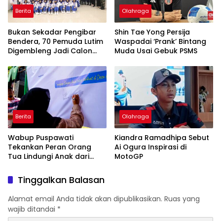
Berita
Olahraga
‎Bukan Sekadar Pengibar
Shin Tae Yong Persija
Bendera, 70 Pemuda Lutim
Waspadai ‘Prank’ Bintang
Digembleng Jadi Calon
Muda Usai Gebuk PSMS
Pemimpin Masa Depan
Berita
Olahraga
Wabup Puspawati
Kiandra Ramadhipa Sebut
Tekankan Peran Orang
Ai Ogura Inspirasi di
Tua Lindungi Anak dari
MotoGP
Dampak Penggunaan
Gawai
Tinggalkan Balasan
Alamat email Anda tidak akan dipublikasikan.
Ruas yang
wajib ditandai
*