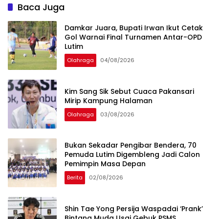
Baca Juga
Damkar Juara, Bupati Irwan Ikut Cetak
Gol Warnai Final Turnamen Antar-OPD
Lutim
Olahraga
04/08/2026
Kim Sang Sik Sebut Cuaca Pakansari
Mirip Kampung Halaman
Olahraga
03/08/2026
‎Bukan Sekadar Pengibar Bendera, 70
Pemuda Lutim Digembleng Jadi Calon
Pemimpin Masa Depan
Berita
02/08/2026
Shin Tae Yong Persija Waspadai ‘Prank’
Bintang Muda Usai Gebuk PSMS