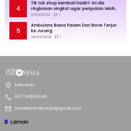
Tik tok shop kembali hadir!!. Ini dia
4
ringkasan singkat agar penjualan lebih
sukses
21/03/2024
1
Ambulans Bawa Pasien Dari Bone Terjun
5
ke Jurang
26/03/2024
1
Indonesia
087746560448
merekamindonesia1@gmail.com
Laman