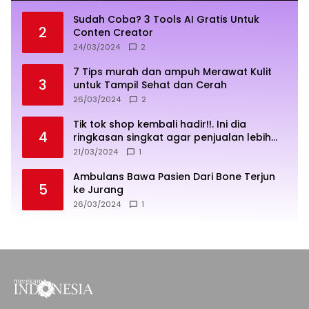
Sudah Coba? 3 Tools AI Gratis Untuk
2
Conten Creator
24/03/2024
2
7 Tips murah dan ampuh Merawat Kulit
3
untuk Tampil Sehat dan Cerah
26/03/2024
2
Tik tok shop kembali hadir!!. Ini dia
4
ringkasan singkat agar penjualan lebih
sukses
21/03/2024
1
Ambulans Bawa Pasien Dari Bone Terjun
5
ke Jurang
26/03/2024
1