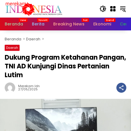
Langsung
ke
konten
Beranda
Berita
Breaking News
Ekonomi
Cerit
Beranda
Daerah
Daerah
Dukung Program Ketahanan Pangan,
TNI AD Kunjungi Dinas Pertanian
Lutim
Merekam Idn
27/05/2025