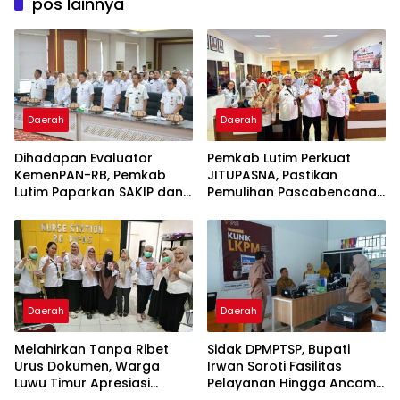
pos lainnya
Daerah
Daerah
Dihadapan Evaluator
Pemkab Lutim Perkuat
KemenPAN-RB, Pemkab
JITUPASNA, Pastikan
Lutim Paparkan SAKIP dan
Pemulihan Pascabencana
Capaian Kinerja
Tak Salah Arah
Daerah
Daerah
Melahirkan Tanpa Ribet
Sidak DPMPTSP, Bupati
Urus Dokumen, Warga
Irwan Soroti Fasilitas
Luwu Timur Apresiasi
Pelayanan Hingga Ancam
Program IPBAL
Sanksi Pelaku Usaha