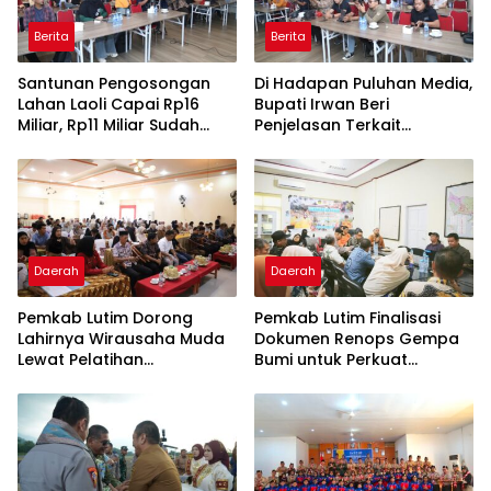
Berita
Berita
Santunan Pengosongan
Di Hadapan Puluhan Media,
Lahan Laoli Capai Rp16
Bupati Irwan Beri
Miliar, Rp11 Miliar Sudah
Penjelasan Terkait
Diterima 83 Warga
Pengosongan Lahan Laoli
Daerah
Daerah
Pemkab Lutim Dorong
Pemkab Lutim Finalisasi
Lahirnya Wirausaha Muda
Dokumen Renops Gempa
Lewat Pelatihan
Bumi untuk Perkuat
Kewirausahaan Pemula
Penanganan Darurat