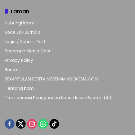
Laman
Hubungi Kami
Kode Etik Jurnalis
Login / Submit Post
Pedoman Media Siber
Privacy Policy
Redaksi
REKAPITULASI BERITA MEREKAMINDONESIA.COM
Tentang Kami
Transparansi Penggunaan Kecerdasan Buatan (AI)