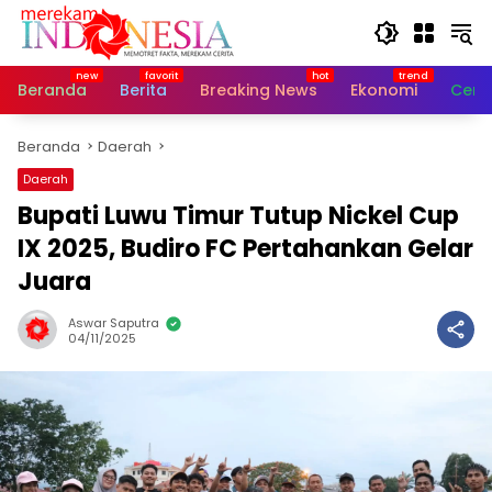
Langsung
ke
konten
Beranda
Berita
Breaking News
Ekonomi
Cerit
Beranda
Daerah
Daerah
Bupati Luwu Timur Tutup Nickel Cup
IX 2025, Budiro FC Pertahankan Gelar
Juara
Aswar Saputra
04/11/2025