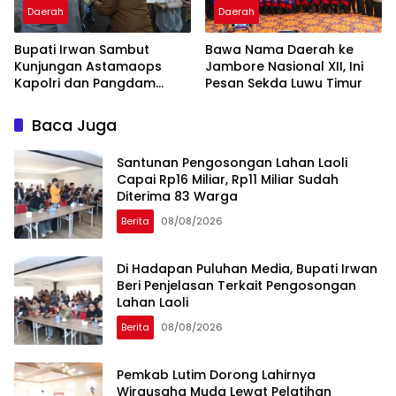
Daerah
Daerah
Bupati Irwan Sambut
Bawa Nama Daerah ke
Kunjungan Astamaops
Jambore Nasional XII, Ini
Kapolri dan Pangdam
Pesan Sekda Luwu Timur
XIV/Hasanuddin di Luwu
Timur
Baca Juga
Santunan Pengosongan Lahan Laoli
Capai Rp16 Miliar, Rp11 Miliar Sudah
Diterima 83 Warga
Berita
08/08/2026
Di Hadapan Puluhan Media, Bupati Irwan
Beri Penjelasan Terkait Pengosongan
Lahan Laoli
Berita
08/08/2026
Pemkab Lutim Dorong Lahirnya
Wirausaha Muda Lewat Pelatihan