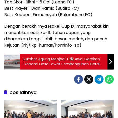
Top Skor : Rikhi – 6 Gol (Loeha FC)
Best Player : Iwan Hamid (Budiro FC)
Best Keeper : Firmansyah (Balambano FC)
Dengan berakhirnya Nickel Cup IX, masyarakat kini
menantikan edisi ke-10 tahun depan yang
diharapkan tampil lebih besar, meriah, dan penuh
kejutan. (rhj/ikp-humas/kominfo-sp)
Sumber Agung Menjadi Titik Awal Gerakan
Ekonomi Desa Lewat Pembangunan Gerai
Sembako Koperasi Merah Putih
pos lainnya