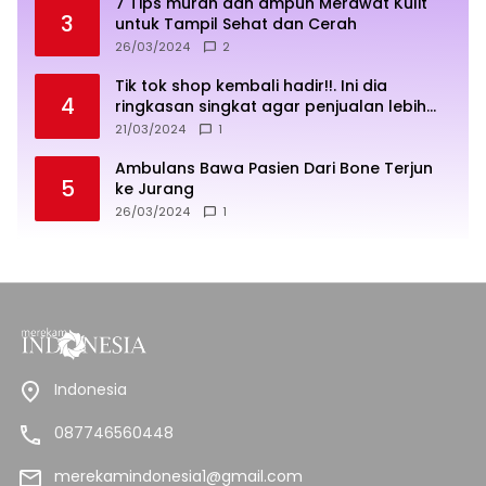
7 Tips murah dan ampuh Merawat Kulit
3
untuk Tampil Sehat dan Cerah
26/03/2024
2
Tik tok shop kembali hadir!!. Ini dia
4
ringkasan singkat agar penjualan lebih
sukses
21/03/2024
1
Ambulans Bawa Pasien Dari Bone Terjun
5
ke Jurang
26/03/2024
1
Indonesia
087746560448
merekamindonesia1@gmail.com