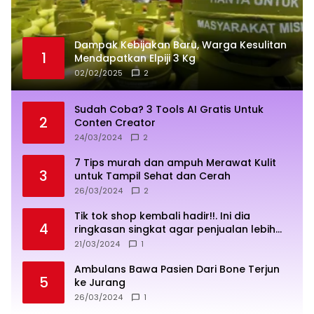
Dampak Kebijakan Baru, Warga Kesulitan
1
Mendapatkan Elpiji 3 Kg
02/02/2025
2
Sudah Coba? 3 Tools AI Gratis Untuk
2
Conten Creator
24/03/2024
2
7 Tips murah dan ampuh Merawat Kulit
3
untuk Tampil Sehat dan Cerah
26/03/2024
2
Tik tok shop kembali hadir!!. Ini dia
4
ringkasan singkat agar penjualan lebih
sukses
21/03/2024
1
Ambulans Bawa Pasien Dari Bone Terjun
5
ke Jurang
26/03/2024
1