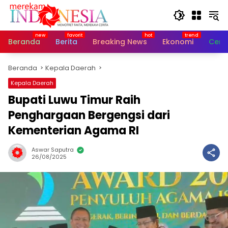
Langsung
ke
konten
Beranda
Berita
Breaking News
Ekonomi
Cerit
Beranda
Kepala Daerah
Kepala Daerah
Bupati Luwu Timur Raih
Penghargaan Bergengsi dari
Kementerian Agama RI
Aswar Saputra
26/08/2025