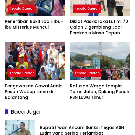
Kepala Daerah
Kepala Daerah
Penertiban Bukit Laoli: Ibu-
Diklat Paskibraka Lutim: 70
ibu Misterius Muncul
Calon Digembleng Jadi
Pemimpin Masa Depan
Kepala Daerah
Kepala Daerah
Pengawasan Gawai Anak:
Ratusan Warga Lampia
Pesan Wabup Lutim di
Turun Jalan, Dukung Penuh
Balantang
PSN Luwu Timur
Baca Juga
Bupati Irwan Ancam Sanksi Tegas ASN
Lutim yang Sering Terlambat