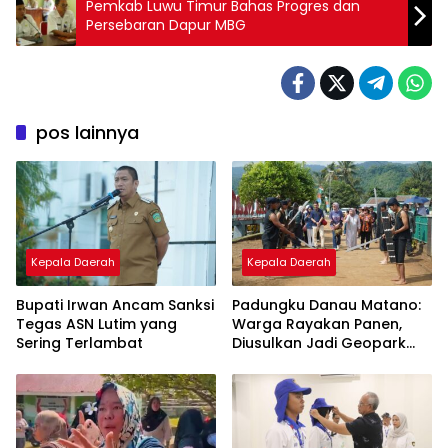
Pemkab Luwu Timur Bahas Progres dan
Persebaran Dapur MBG
pos lainnya
Kepala Daerah
Kepala Daerah
Bupati Irwan Ancam Sanksi
Padungku Danau Matano:
Tegas ASN Lutim yang
Warga Rayakan Panen,
Sering Terlambat
Diusulkan Jadi Geopark
Nasional