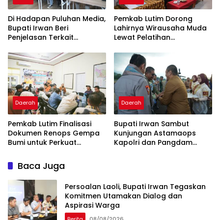
Di Hadapan Puluhan Media,
Pemkab Lutim Dorong
Bupati Irwan Beri
Lahirnya Wirausaha Muda
Penjelasan Terkait
Lewat Pelatihan
Pengosongan Lahan Laoli
Kewirausahaan Pemula
Daerah
Daerah
Pemkab Lutim Finalisasi
Bupati Irwan Sambut
Dokumen Renops Gempa
Kunjungan Astamaops
Bumi untuk Perkuat
Kapolri dan Pangdam
Penanganan Darurat
XIV/Hasanuddin di Luwu
Timur
Baca Juga
Persoalan Laoli, Bupati Irwan Tegaskan
Komitmen Utamakan Dialog dan
Aspirasi Warga
Berita
08/08/2026