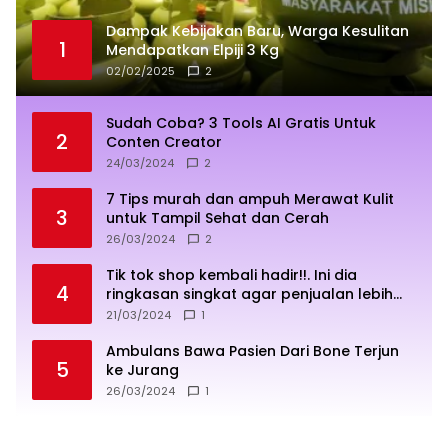
Dampak Kebijakan Baru, Warga Kesulitan
1
Mendapatkan Elpiji 3 Kg
02/02/2025
2
Sudah Coba? 3 Tools AI Gratis Untuk
2
Conten Creator
24/03/2024
2
7 Tips murah dan ampuh Merawat Kulit
3
untuk Tampil Sehat dan Cerah
26/03/2024
2
Tik tok shop kembali hadir!!. Ini dia
4
ringkasan singkat agar penjualan lebih
sukses
21/03/2024
1
Ambulans Bawa Pasien Dari Bone Terjun
5
ke Jurang
26/03/2024
1