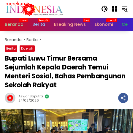
Langsung
ke
konten
Beranda
Berita
Breaking News
Ekonomi
Cerit
Beranda
Berita
Berita
Daerah
Bupati Luwu Timur Bersama
Sejumlah Kepala Daerah Temui
Menteri Sosial, Bahas Pembangunan
Sekolah Rakyat
Aswar Saputra
24/02/2026