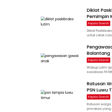
Diklat Pas
Pemimpin 
Kepala Daerah
Diklat Paskibrak
untuk cetak calo
Pengawasa
Balantang
Kepala Daerah
Wabup Lutim aj
sosialisasi PATB
Ratusan Wa
PSN Luwu T
Kepala Daerah
Ratusan warga L
provokasi yang 