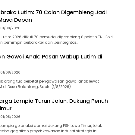
kibraka Lutim: 70 Calon Digembleng Jadi
Masa Depan
01/08/2026
a Lutim 2026 diikuti 70 pemuda, digembleng 8 pelatih TNI-Polri
n pemimpin berkarakter dan berintegritas.
n Gawai Anak: Pesan Wabup Lutim di
01/08/2026
ak orang tua perketat pengawasan gawai anak lewat
M di Desa Balantang, Sabtu (1/8/2026).
rga Lampia Turun Jalan, Dukung Penuh
imur
01/08/2026
ampia gelar aksi damai dukung PSN Luwu Timur, tolak
coba gagalkan proyek kawasan industri strategis ini.