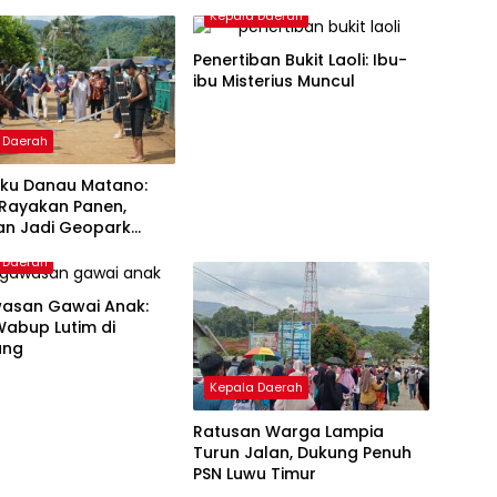
Kepala Daerah
Penertiban Bukit Laoli: Ibu-
ibu Misterius Muncul
 Daerah
ku Danau Matano:
Rayakan Panen,
an Jadi Geopark
al
 Daerah
asan Gawai Anak:
Wabup Lutim di
ang
Kepala Daerah
Ratusan Warga Lampia
Turun Jalan, Dukung Penuh
PSN Luwu Timur