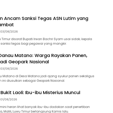
an Ancam Sanksi Tegas ASN Lutim yang
lambat
03/08/2026
u Timur disorot Bupati Irwan Bachri Syam usai sidak; kepala
i sanksi tegas bagi pegawai yang mangkir.
Danau Matano: Warga Rayakan Panen,
Jadi Geopark Nasional
03/08/2026
 Matano di Desa Matano jadi ajang syukur panen sekaligus
ini diusulkan sebagai Geopark Nasional.
Bukit Laoli: Ibu-ibu Misterius Muncul
01/08/2026
mini heran lihat banyak ibu-ibu dadakan saat penertiban
ia, Malili, Luwu Timur berlangsung Kamis lalu.