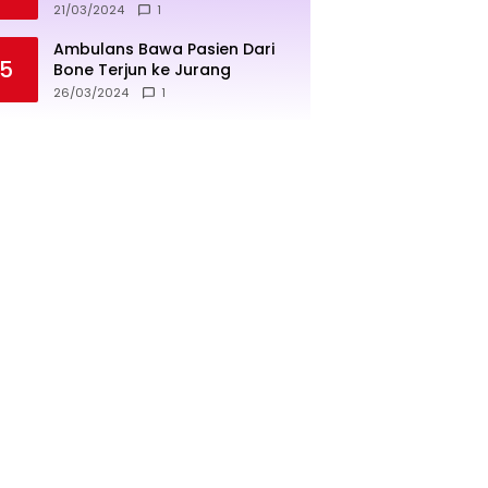
penjualan lebih sukses
21/03/2024
1
Ambulans Bawa Pasien Dari
5
Bone Terjun ke Jurang
26/03/2024
1