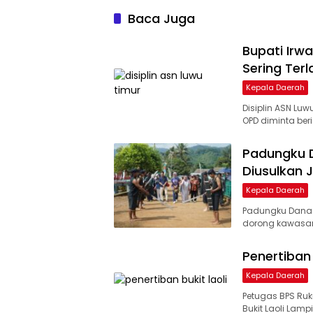
Baca Juga
Bupati Irw
Sering Ter
Kepala Daerah
Disiplin ASN Luw
OPD diminta ber
Padungku 
Diusulkan 
Kepala Daerah
Padungku Danau
dorong kawasan 
Penertiban 
Kepala Daerah
Petugas BPS Ruk
Bukit Laoli Lamp