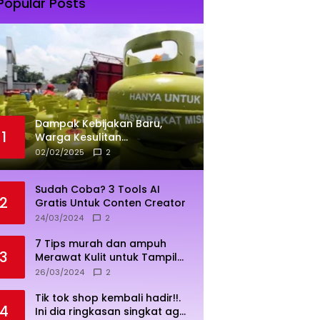
Popular Posts
Dampak Kebijakan Baru,
1
Warga Kesulitan
Mendapatkan Elpiji 3 Kg
02/02/2025
2
Sudah Coba? 3 Tools AI
2
Gratis Untuk Conten Creator
24/03/2024
2
7 Tips murah dan ampuh
3
Merawat Kulit untuk Tampil
Sehat dan Cerah
26/03/2024
2
Tik tok shop kembali hadir!!.
4
Ini dia ringkasan singkat agar