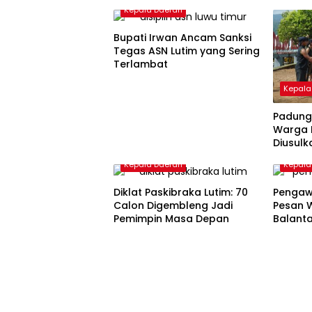
Kepala Daerah
Bupati Irwan Ancam Sanksi
Tegas ASN Lutim yang Sering
Terlambat
Kepala
Padung
Warga 
Diusulk
Nasion
Kepala Daerah
Kepala
Diklat Paskibraka Lutim: 70
Pengaw
Calon Digembleng Jadi
Pesan 
Pemimpin Masa Depan
Balant