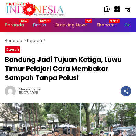
Langsung
ke
konten
Beranda
Berita
Breaking News
Ekonomi
Cerit
Beranda
Daerah
Daerah
Bandung Jadi Tujuan Ketiga, Luwu
Timur Pelajari Cara Membakar
Sampah Tanpa Polusi
Merekam Idn
15/07/2025