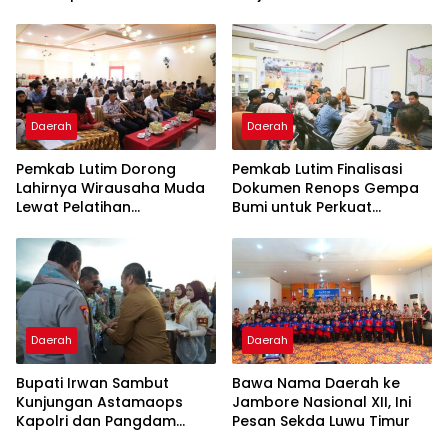
Diterima 83 Warga
Pengosongan Lahan Laoli
Daerah
Daerah
Pemkab Lutim Dorong
Pemkab Lutim Finalisasi
Lahirnya Wirausaha Muda
Dokumen Renops Gempa
Lewat Pelatihan
Bumi untuk Perkuat
Kewirausahaan Pemula
Penanganan Darurat
Daerah
Daerah
Bupati Irwan Sambut
Bawa Nama Daerah ke
Kunjungan Astamaops
Jambore Nasional XII, Ini
Kapolri dan Pangdam
Pesan Sekda Luwu Timur
XIV/Hasanuddin di Luwu