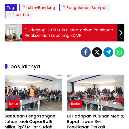
Tag:
Lutim-Bandung
Pengelolaan Sampah
Studi Tiru
Disdagkop-UKM Lutim Mantapkan Persiapan
Pelaksanaan Lauching KDMP
pos lainnya
Berita
Berita
Santunan Pengosongan
Di Hadapan Puluhan Media,
Lahan Laoli Capai Rp16
Bupati Irwan Beri
Miliar, Rp11 Miliar Sudah
Penjelasan Terkait