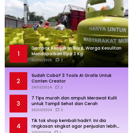
Dampak Kebijakan Baru, Warga Kesulitan
1
Mendapatkan Elpiji 3 Kg
02/02/2025
2
Sudah Coba? 3 Tools AI Gratis Untuk
2
Conten Creator
24/03/2024
2
7 Tips murah dan ampuh Merawat Kulit
3
untuk Tampil Sehat dan Cerah
26/03/2024
2
Tik tok shop kembali hadir!!. Ini dia
4
ringkasan singkat agar penjualan lebih
sukses
21/03/2024
1