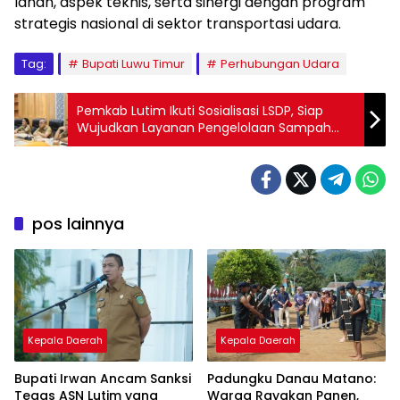
lahan, aspek teknis, serta sinergi dengan program
strategis nasional di sektor transportasi udara.
Tag:
Bupati Luwu Timur
Perhubungan Udara
Pemkab Lutim Ikuti Sosialisasi LSDP, Siap
Wujudkan Layanan Pengelolaan Sampah
Berbasis Kinerja
pos lainnya
Kepala Daerah
Kepala Daerah
Bupati Irwan Ancam Sanksi
Padungku Danau Matano:
Tegas ASN Lutim yang
Warga Rayakan Panen,