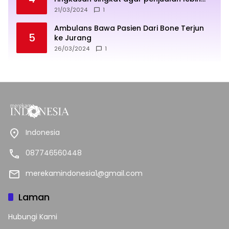
sukses
21/03/2024
1
Ambulans Bawa Pasien Dari Bone Terjun
5
ke Jurang
26/03/2024
1
Indonesia
087746560448
merekamindonesia1@gmail.com
Laman
Hubungi Kami