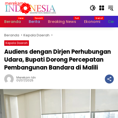
Langsung
ke
konten
Beranda
Berita
Breaking News
Ekonomi
Cerit
Beranda
Kepala Daerah
Kepala Daerah
Audiens dengan Dirjen Perhubungan
Udara, Bupati Dorong Percepatan
Pembangunan Bandara di Malili
Merekam Idn
01/07/2025