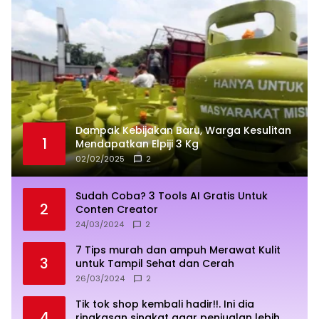
Dampak Kebijakan Baru, Warga Kesulitan
1
Mendapatkan Elpiji 3 Kg
02/02/2025
2
Sudah Coba? 3 Tools AI Gratis Untuk
2
Conten Creator
24/03/2024
2
7 Tips murah dan ampuh Merawat Kulit
3
untuk Tampil Sehat dan Cerah
26/03/2024
2
Tik tok shop kembali hadir!!. Ini dia
4
ringkasan singkat agar penjualan lebih