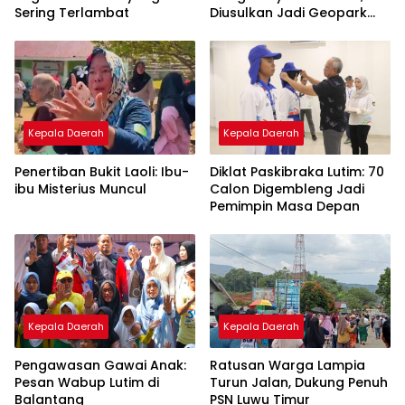
Sering Terlambat
Diusulkan Jadi Geopark
Nasional
Kepala Daerah
Kepala Daerah
Penertiban Bukit Laoli: Ibu-
Diklat Paskibraka Lutim: 70
ibu Misterius Muncul
Calon Digembleng Jadi
Pemimpin Masa Depan
Kepala Daerah
Kepala Daerah
Pengawasan Gawai Anak:
Ratusan Warga Lampia
Pesan Wabup Lutim di
Turun Jalan, Dukung Penuh
Balantang
PSN Luwu Timur