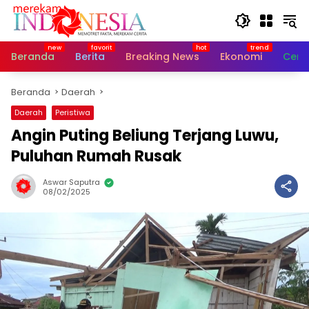
Langsung
ke
konten
Beranda
Berita
Breaking News
Ekonomi
Cerit
Beranda
Daerah
Daerah
Peristiwa
Angin Puting Beliung Terjang Luwu,
Puluhan Rumah Rusak
Aswar Saputra
08/02/2025