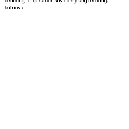
kencang, atap rumah saya langsung terbang,”
katanya.