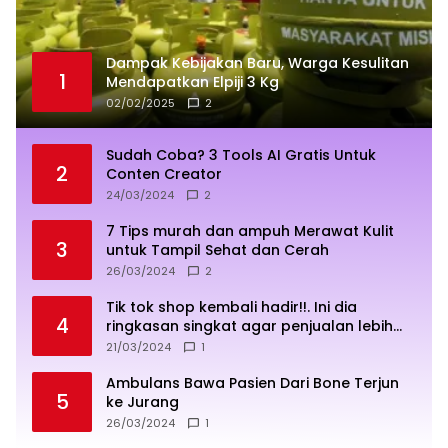
Dampak Kebijakan Baru, Warga Kesulitan
1
Mendapatkan Elpiji 3 Kg
02/02/2025
2
Sudah Coba? 3 Tools AI Gratis Untuk
2
Conten Creator
24/03/2024
2
7 Tips murah dan ampuh Merawat Kulit
3
untuk Tampil Sehat dan Cerah
26/03/2024
2
Tik tok shop kembali hadir!!. Ini dia
4
ringkasan singkat agar penjualan lebih
sukses
21/03/2024
1
Ambulans Bawa Pasien Dari Bone Terjun
5
ke Jurang
26/03/2024
1