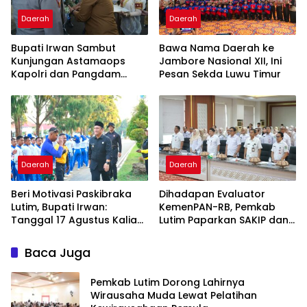
Daerah
Daerah
Bupati Irwan Sambut
Bawa Nama Daerah ke
Kunjungan Astamaops
Jambore Nasional XII, Ini
Kapolri dan Pangdam
Pesan Sekda Luwu Timur
XIV/Hasanuddin di Luwu
Timur
Daerah
Daerah
Beri Motivasi Paskibraka
Dihadapan Evaluator
Lutim, Bupati Irwan:
KemenPAN-RB, Pemkab
Tanggal 17 Agustus Kalian
Lutim Paparkan SAKIP dan
Jadi Perhatian
Capaian Kinerja
Baca Juga
Pemkab Lutim Dorong Lahirnya
Wirausaha Muda Lewat Pelatihan