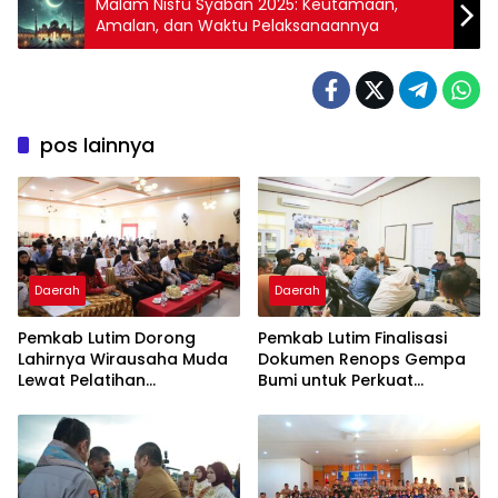
Malam Nisfu Syaban 2025: Keutamaan,
Amalan, dan Waktu Pelaksanaannya
pos lainnya
Daerah
Daerah
Pemkab Lutim Dorong
Pemkab Lutim Finalisasi
Lahirnya Wirausaha Muda
Dokumen Renops Gempa
Lewat Pelatihan
Bumi untuk Perkuat
Kewirausahaan Pemula
Penanganan Darurat