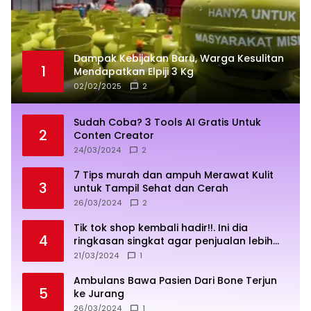
Dampak Kebijakan Baru, Warga Kesulitan
1
Mendapatkan Elpiji 3 Kg
02/02/2025
2
Sudah Coba? 3 Tools AI Gratis Untuk
2
Conten Creator
24/03/2024
2
7 Tips murah dan ampuh Merawat Kulit
3
untuk Tampil Sehat dan Cerah
26/03/2024
2
Tik tok shop kembali hadir!!. Ini dia
4
ringkasan singkat agar penjualan lebih
sukses
21/03/2024
1
Ambulans Bawa Pasien Dari Bone Terjun
5
ke Jurang
26/03/2024
1