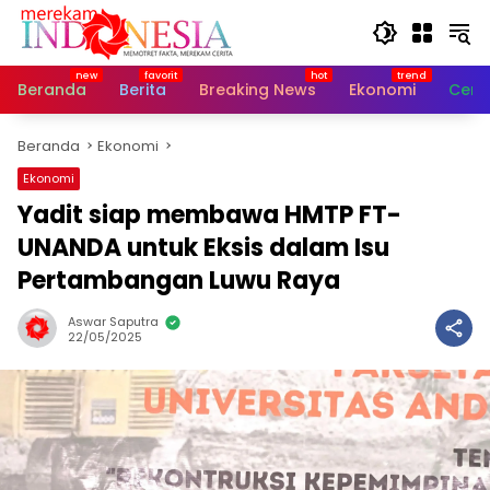
Langsung
ke
konten
Beranda
Berita
Breaking News
Ekonomi
Cerit
Beranda
Ekonomi
Ekonomi
Yadit siap membawa HMTP FT-
UNANDA untuk Eksis dalam Isu
Pertambangan Luwu Raya
Aswar Saputra
22/05/2025