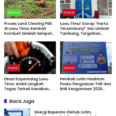
Beranda
Daerah
Proses Land Clearing PSN
Luwu Timur Garap “Harta
di Luwu Timur Kembali
Tersembunyi” dari Limbah
Kondusif Setelah Sempat
Tambang, Targetkan
Tegang
Tambah PAD
Daerah
Daerah
Dinas Koperindag Luwu
Pemkab Lutim Hadirkan
Timur Ambil Langkah
Posko Pengaduan THR dan
Tegas Terkait Kenaikan
BHR Keagamaan 2026
Harga BBM
demi Lindungi Hak Pekerja
Baca Juga
Sinergi Bapenda-Dishub Lutim,