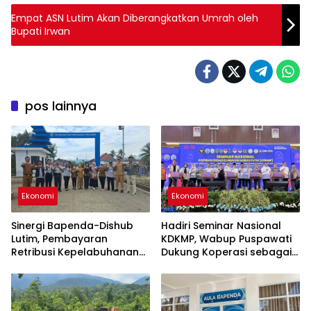
Empat ASN Lutim Akan Diberangkatkan Umrah oleh
Bupati Irwan
pos lainnya
Ekonomi
Ekonomi
Sinergi Bapenda-Dishub
Hadiri Seminar Nasional
Lutim, Pembayaran
KDKMP, Wabup Puspawati
Retribusi Kepelabuhanan
Dukung Koperasi sebagai
Kini Bisa Lewat QRIS
Infrastruktur Ekonomi Desa