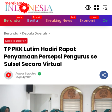
Langsung
ke
konten
Beranda
Berita
Breaking News
Ekonomi
Cerit
Beranda
Kepala Daerah
Kepala Daerah
TP PKK Lutim Hadiri Rapat
Penyamaan Persepsi Pengurus se
Sulsel Secara Virtual
Aswar Saputra
25/04/2025