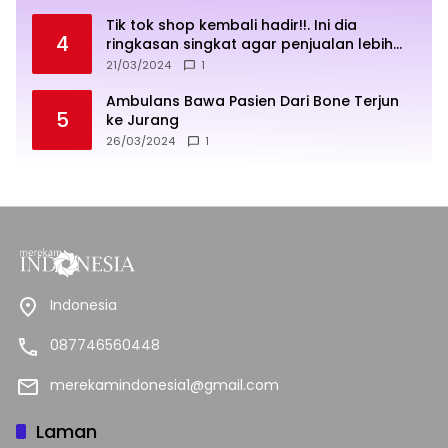
Tik tok shop kembali hadir!!. Ini dia
4
ringkasan singkat agar penjualan lebih
sukses
21/03/2024
1
Ambulans Bawa Pasien Dari Bone Terjun
5
ke Jurang
26/03/2024
1
Indonesia
087746560448
merekamindonesia1@gmail.com
Laman