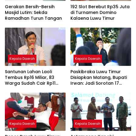
Gerakan Bersih-Bersih
192 Slot Berebut Rp35 Juta
Masjid Lutim: Sekda
di Turnamen Domino
Ramadhan Turun Tangan
Kalaena Luwu Timur
Kepala Daerah
Kepala Daerah
Santunan Lahan Laoli
Paskibraka Luwu Timur
Tembus Rp16 Miliar, 83
Disiapkan Matang, Bupati
Warga Sudah Cair Rp11
Irwan: Jadi Sorotan 17
Miliar
Agustus
Kepala Daerah
Kepala Daerah