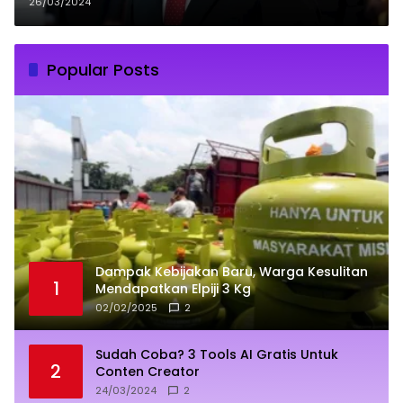
Sulsel
26/03/2024
Popular Posts
Dampak Kebijakan Baru, Warga Kesulitan
1
Mendapatkan Elpiji 3 Kg
02/02/2025
2
Sudah Coba? 3 Tools AI Gratis Untuk
2
Conten Creator
24/03/2024
2