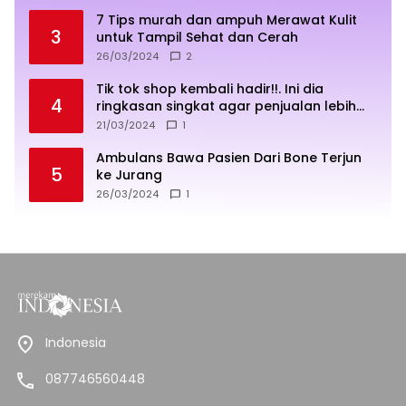
7 Tips murah dan ampuh Merawat Kulit
3
untuk Tampil Sehat dan Cerah
26/03/2024
2
Tik tok shop kembali hadir!!. Ini dia
4
ringkasan singkat agar penjualan lebih
sukses
21/03/2024
1
Ambulans Bawa Pasien Dari Bone Terjun
5
ke Jurang
26/03/2024
1
Indonesia
087746560448