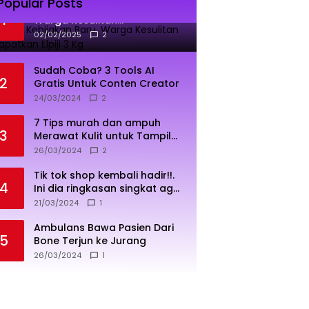
Popular Posts
Dampak Kebijakan Baru,
1
Warga Kesulitan
Mendapatkan Elpiji 3 Kg
02/02/2025
2
Sudah Coba? 3 Tools AI
2
Gratis Untuk Conten Creator
24/03/2024
2
7 Tips murah dan ampuh
3
Merawat Kulit untuk Tampil
Sehat dan Cerah
26/03/2024
2
Tik tok shop kembali hadir!!.
4
Ini dia ringkasan singkat agar
penjualan lebih sukses
21/03/2024
1
Ambulans Bawa Pasien Dari
5
Bone Terjun ke Jurang
26/03/2024
1