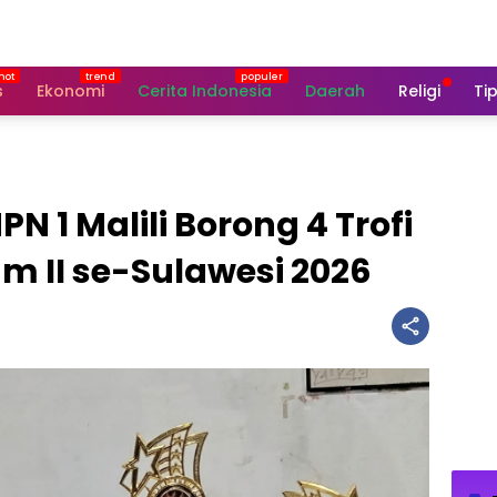
s
Ekonomi
Cerita Indonesia
Daerah
Religi
Tip
 1 Malili Borong 4 Trofi
 II se-Sulawesi 2026