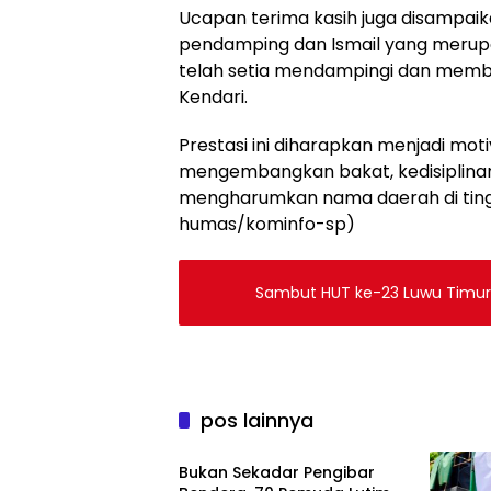
Ucapan terima kasih juga disampaika
pendamping dan Ismail yang merupak
telah setia mendampingi dan membi
Kendari.
Prestasi ini diharapkan menjadi moti
mengembangkan bakat, kedisiplinan
mengharumkan nama daerah di tingka
humas/kominfo-sp)
Sambut HUT ke-23 Luwu Timur,
pos lainnya
Berita
‎Bukan Sekadar Pengibar