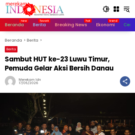
Langsung
ke
konten
Beranda
Berita
Breaking News
Ekonomi
Cerit
Beranda
Berita
Berita
Sambut HUT ke-23 Luwu Timur,
Pemuda Gelar Aksi Bersih Danau
Merekam Idn
17/05/2026