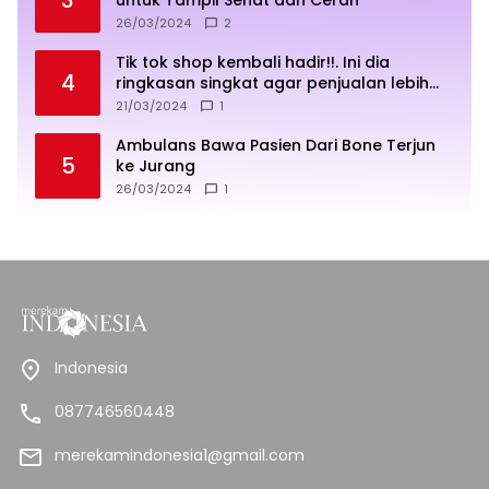
3
untuk Tampil Sehat dan Cerah
26/03/2024
2
Tik tok shop kembali hadir!!. Ini dia
4
ringkasan singkat agar penjualan lebih
sukses
21/03/2024
1
Ambulans Bawa Pasien Dari Bone Terjun
5
ke Jurang
26/03/2024
1
Indonesia
087746560448
merekamindonesia1@gmail.com