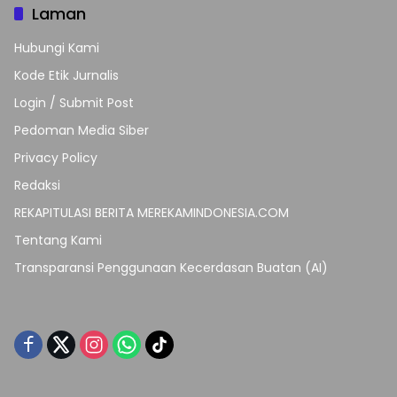
Laman
Hubungi Kami
Kode Etik Jurnalis
Login / Submit Post
Pedoman Media Siber
Privacy Policy
Redaksi
REKAPITULASI BERITA MEREKAMINDONESIA.COM
Tentang Kami
Transparansi Penggunaan Kecerdasan Buatan (AI)