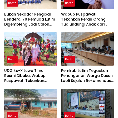
Berita
Berita
‎Bukan Sekadar Pengibar
Wabup Puspawati
Bendera, 70 Pemuda Lutim
Tekankan Peran Orang
Digembleng Jadi Calon
Tua Lindungi Anak dari
Pemimpin Masa Depan
Dampak Penggunaan
Gawai
Berita
Berita
UDG ke-X Luwu Timur
Pemkab Lutim Tegaskan
Resmi Dibuka, Wabup
Penanganan Warga Dusun
Puspawati Tekankan
Laoli Sejalan Rekomendasi
Kerukunan dan Sportivitas
Komnas HAM
Berita
Berita