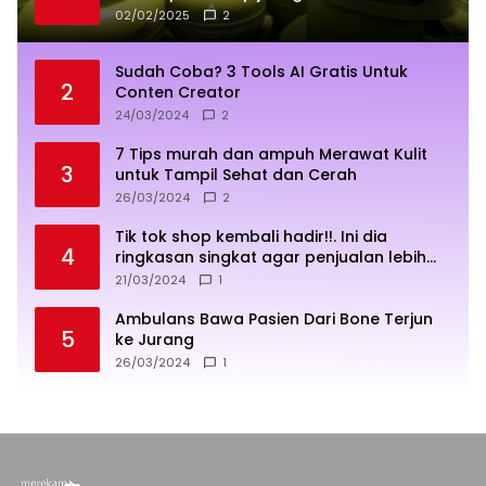
02/02/2025
2
Sudah Coba? 3 Tools AI Gratis Untuk
2
Conten Creator
24/03/2024
2
7 Tips murah dan ampuh Merawat Kulit
3
untuk Tampil Sehat dan Cerah
26/03/2024
2
Tik tok shop kembali hadir!!. Ini dia
4
ringkasan singkat agar penjualan lebih
sukses
21/03/2024
1
Ambulans Bawa Pasien Dari Bone Terjun
5
ke Jurang
26/03/2024
1