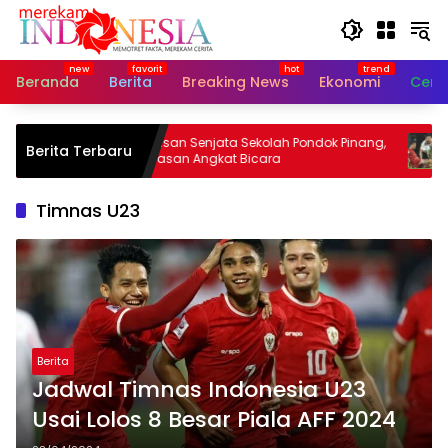
Langsung
ke
konten
Beranda
Berita
Breaking News
Ekonomi
Cerit
yi
Ratusan Senjata Sekolah Pondok Pinang,
Hai 
Berita Terbaru
Yayasan Angkat Bicara
Viet
Timnas U23
Berita
Jadwal Timnas Indonesia U23
Usai Lolos 8 Besar Piala AFF 2024