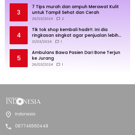
7 Tips murah dan ampuh Merawat Kulit
3
untuk Tampil Sehat dan Cerah
26/03/2024
2
Tik tok shop kembali hadir!!. Ini dia
4
ringkasan singkat agar penjualan lebih
sukses
21/03/2024
1
Ambulans Bawa Pasien Dari Bone Terjun
5
ke Jurang
26/03/2024
1
Indonesia
087746560448