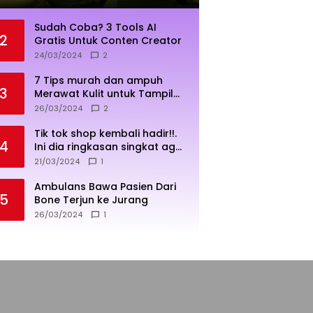
Sudah Coba? 3 Tools AI
2
Gratis Untuk Conten Creator
24/03/2024
2
7 Tips murah dan ampuh
3
Merawat Kulit untuk Tampil
Sehat dan Cerah
26/03/2024
2
Tik tok shop kembali hadir!!.
4
Ini dia ringkasan singkat agar
penjualan lebih sukses
21/03/2024
1
Ambulans Bawa Pasien Dari
5
Bone Terjun ke Jurang
26/03/2024
1