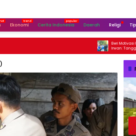
s
Ekonomi
Cerita Indonesia
Daerah
Religi
Tip
Beri Motivasi Pask
Irwan: Tanggal 17
Perhatian
)