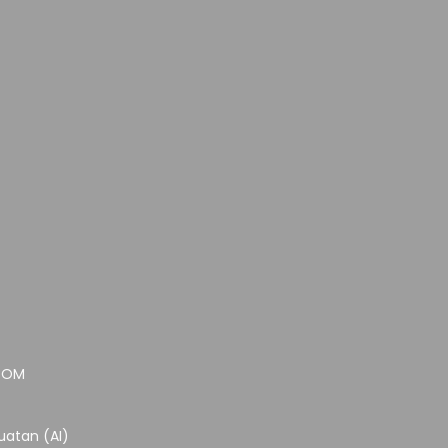
.COM
atan (AI)