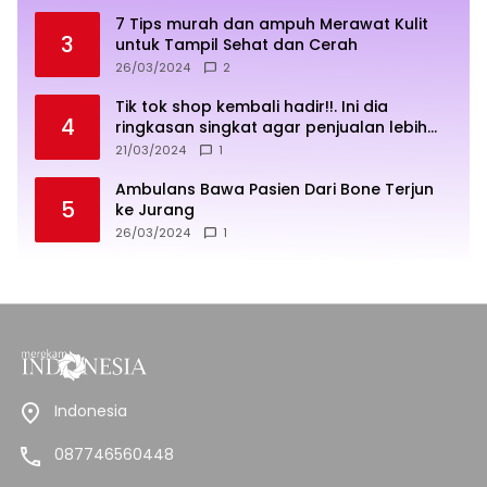
7 Tips murah dan ampuh Merawat Kulit
3
untuk Tampil Sehat dan Cerah
26/03/2024
2
Tik tok shop kembali hadir!!. Ini dia
4
ringkasan singkat agar penjualan lebih
sukses
21/03/2024
1
Ambulans Bawa Pasien Dari Bone Terjun
5
ke Jurang
26/03/2024
1
Indonesia
087746560448