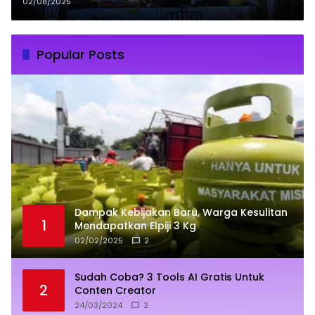
Sehat di BBG
02/08/2025
Popular Posts
Dampak Kebijakan Baru, Warga Kesulitan
1
Mendapatkan Elpiji 3 Kg
02/02/2025
2
Sudah Coba? 3 Tools AI Gratis Untuk
2
Conten Creator
24/03/2024
2