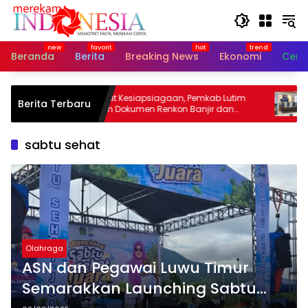
Langsung
ke
konten
Beranda
Berita
Breaking News
Ekonomi
Cerit
Perkuat Kesiapsiagaan, Pemkab Lutim
Bupat
Berita Terbaru
i
Susun Dokumen Renkon Banjir dan
Ranpe
Longsor 2026
Waem
sabtu sehat
Olahraga
ASN dan Pegawai Luwu Timur
Semarakkan Launching Sabtu