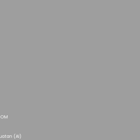
.COM
atan (AI)