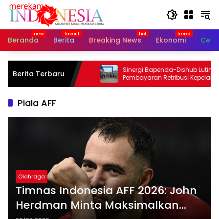
Langsung
ke
konten
Beranda
Berita
Breaking News
Ekonomi
Cerit
Bupati Irwan Soroti
Sinergi Bapenda-Dishub Lutim,
Berita Terbaru
yanan Hingga Ancam
Pembayaran Retribusi Kepelabuhan
Usaha
Kini Bisa Lewat QRIS
Piala AFF
Olahraga
Timnas Indonesia AFF 2026: John
Herdman Minta Maksimalkan