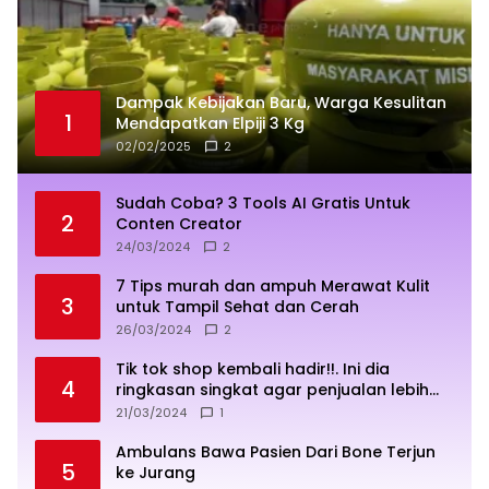
Dampak Kebijakan Baru, Warga Kesulitan
1
Mendapatkan Elpiji 3 Kg
02/02/2025
2
Sudah Coba? 3 Tools AI Gratis Untuk
2
Conten Creator
24/03/2024
2
7 Tips murah dan ampuh Merawat Kulit
3
untuk Tampil Sehat dan Cerah
26/03/2024
2
Tik tok shop kembali hadir!!. Ini dia
4
ringkasan singkat agar penjualan lebih
sukses
21/03/2024
1
Ambulans Bawa Pasien Dari Bone Terjun
5
ke Jurang