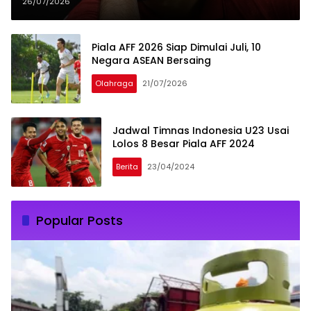
Kekuatan
26/07/2026
Piala AFF 2026 Siap Dimulai Juli, 10
Negara ASEAN Bersaing
Olahraga
21/07/2026
Jadwal Timnas Indonesia U23 Usai
Lolos 8 Besar Piala AFF 2024
Berita
23/04/2024
Popular Posts