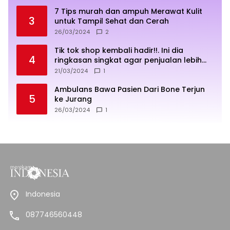
7 Tips murah dan ampuh Merawat Kulit
3
untuk Tampil Sehat dan Cerah
26/03/2024
2
Tik tok shop kembali hadir!!. Ini dia
4
ringkasan singkat agar penjualan lebih
sukses
21/03/2024
1
Ambulans Bawa Pasien Dari Bone Terjun
5
ke Jurang
26/03/2024
1
Indonesia
087746560448