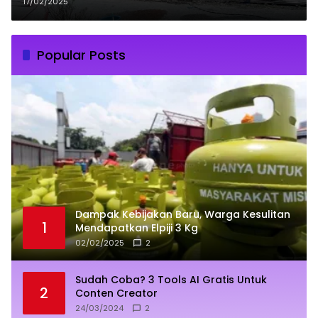
Korsleting Listrik
17/02/2025
Popular Posts
Dampak Kebijakan Baru, Warga Kesulitan
1
Mendapatkan Elpiji 3 Kg
02/02/2025
2
Sudah Coba? 3 Tools AI Gratis Untuk
2
Conten Creator
24/03/2024
2