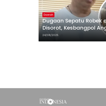
Daerah
Dugaan Sepatu Robek di
Disorot, Kesbangpol An
24/08/2025