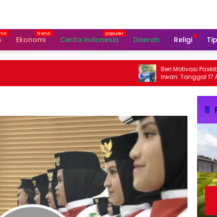
s
Ekonomi
Cerita Indonesia
Daerah
Religi
Tip
Beri Motivasi Paskibraka L
Irwan: Tanggal 17 Agustu
Perhatian