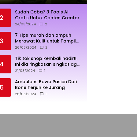
Sudah Coba? 3 Tools AI
2
Gratis Untuk Conten Creator
24/03/2024
2
7 Tips murah dan ampuh
3
Merawat Kulit untuk Tampil
Sehat dan Cerah
26/03/2024
2
Tik tok shop kembali hadir!!.
4
Ini dia ringkasan singkat agar
penjualan lebih sukses
21/03/2024
1
Ambulans Bawa Pasien Dari
5
Bone Terjun ke Jurang
26/03/2024
1