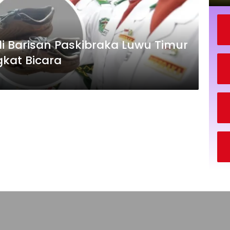
 Barisan Paskibraka Luwu Timur
gkat Bicara