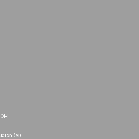
.COM
atan (AI)