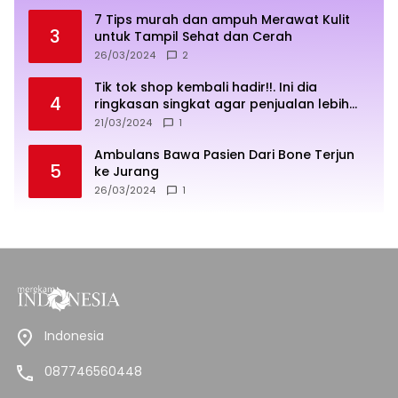
7 Tips murah dan ampuh Merawat Kulit
3
untuk Tampil Sehat dan Cerah
26/03/2024
2
Tik tok shop kembali hadir!!. Ini dia
4
ringkasan singkat agar penjualan lebih
sukses
21/03/2024
1
Ambulans Bawa Pasien Dari Bone Terjun
5
ke Jurang
26/03/2024
1
Indonesia
087746560448