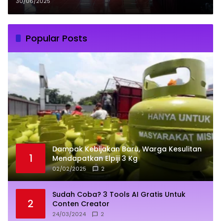
Argomulyo Sepakati Dua Jenis
30/06/2025
Usaha Bumdes
Popular Posts
Dampak Kebijakan Baru, Warga Kesulitan
1
Mendapatkan Elpiji 3 Kg
02/02/2025
2
Sudah Coba? 3 Tools AI Gratis Untuk
2
Conten Creator
24/03/2024
2