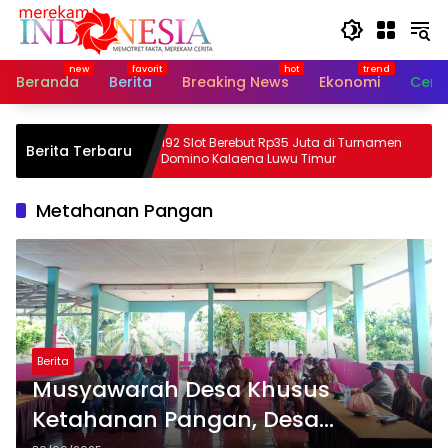
Langsung
ke
konten
Beranda
Berita
Breaking News
Ekonomi
Cerit
e Cup,
192 Slot Berebut Rp35 Juta di Turnamen
Berita Terbaru
an Juga
Domino Kalaena Luwu Timur
Metahanan Pangan
Berita
Musyawarah Desa Khusus
Ketahanan Pangan, Desa