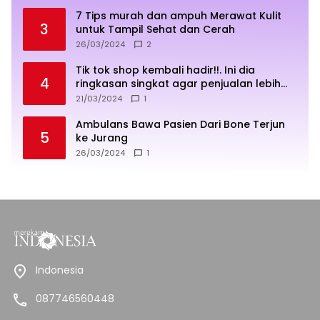
7 Tips murah dan ampuh Merawat Kulit
3
untuk Tampil Sehat dan Cerah
26/03/2024
2
Tik tok shop kembali hadir!!. Ini dia
4
ringkasan singkat agar penjualan lebih
sukses
21/03/2024
1
Ambulans Bawa Pasien Dari Bone Terjun
5
ke Jurang
26/03/2024
1
Indonesia
087746560448