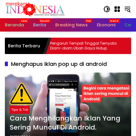
Langsung
ke
konten
Beranda
Berita
Breaking News
Ekonomi
Cerit
 Rp16
Pengaruh Tempat Tinggal Ternyata
Berita Terbaru
1 Miliar
Diam-diam Ubah Gaya Hidup
Menghapus iklan pop up di android
Tips & Trik
Cara Menghilangkan Iklan Yang
Sering Muncul Di Android.