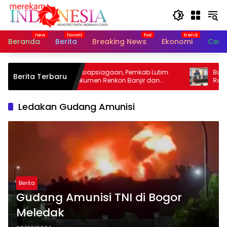
Langsung
ke
konten
Beranda
Berita
Breaking News
Ekonomi
Cerit
Perkuat Kesiapsiagaan, Pemkab Lutim
Bupati I
Berita Terbaru
Susun Dokumen Renkon Banjir dan
Ranperda
Longsor 2026
Waemam
Ledakan Gudang Amunisi
Berita
Gudang Amunisi TNI di Bogor
Meledak