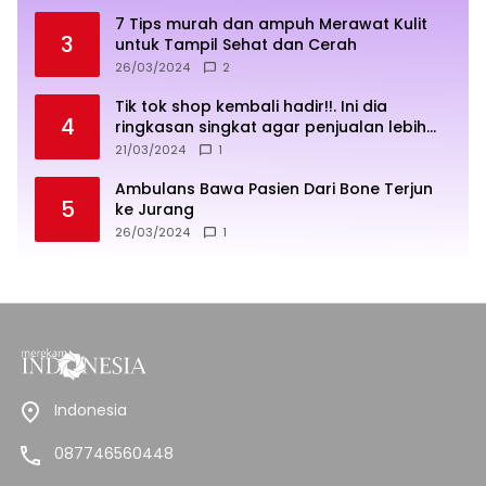
7 Tips murah dan ampuh Merawat Kulit
3
untuk Tampil Sehat dan Cerah
26/03/2024
2
Tik tok shop kembali hadir!!. Ini dia
4
ringkasan singkat agar penjualan lebih
sukses
21/03/2024
1
Ambulans Bawa Pasien Dari Bone Terjun
5
ke Jurang
26/03/2024
1
Indonesia
087746560448