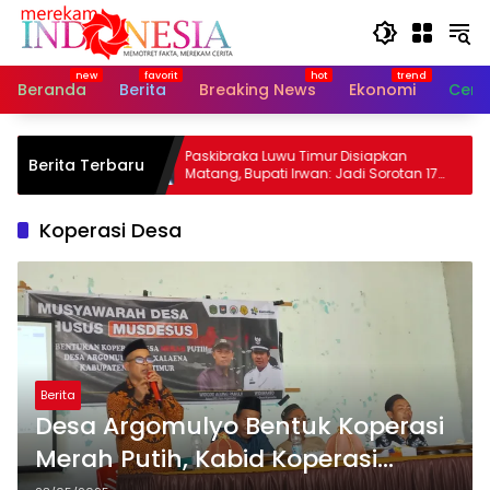
Langsung
ke
konten
Beranda
Berita
Breaking News
Ekonomi
Cerit
n Tegaskan
Paskibraka Luwu Timur Disiapkan
Berita Terbaru
 dan
Matang, Bupati Irwan: Jadi Sorotan 17
Agustus
Koperasi Desa
Berita
Desa Argomulyo Bentuk Koperasi
Merah Putih, Kabid Koperasi