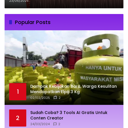
Lutim: KDMP Jadi Pusat
23/05/2025
Perekonomian di Desa
Popular Posts
Dampak Kebijakan Baru, Warga Kesulitan
1
Mendapatkan Elpiji 3 Kg
02/02/2025
2
Sudah Coba? 3 Tools AI Gratis Untuk
2
Conten Creator
24/03/2024
2