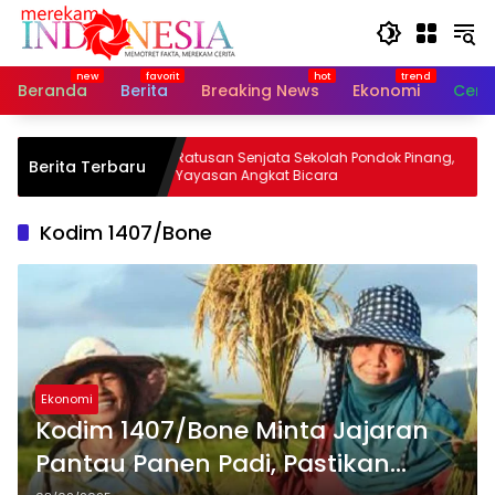
Langsung
ke
konten
Beranda
Berita
Breaking News
Ekonomi
Cerit
ga Bayi
Ratusan Senjata Sekolah Pondok Pinang,
Berita Terbaru
Yayasan Angkat Bicara
Kodim 1407/Bone
Ekonomi
Kodim 1407/Bone Minta Jajaran
Pantau Panen Padi, Pastikan