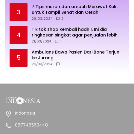
7 Tips murah dan ampuh Merawat Kulit
3
untuk Tampil Sehat dan Cerah
26/03/2024
2
Tik tok shop kembali hadir!!. Ini dia
4
ringkasan singkat agar penjualan lebih
sukses
21/03/2024
1
Ambulans Bawa Pasien Dari Bone Terjun
5
ke Jurang
26/03/2024
1
Indonesia
087746560448