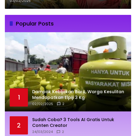
Harga Gabah Minimal Rp
03/02/2025
6.500/Kg
Popular Posts
Dampak Kebijakan Baru, Warga Kesulitan
1
Mendapatkan Elpiji 3 Kg
02/02/2025
2
Sudah Coba? 3 Tools AI Gratis Untuk
2
Conten Creator
24/03/2024
2