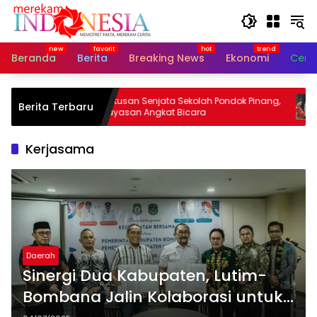
Langsung
ke
konten
Beranda
Berita
Breaking News
Ekonomi
Cerit
Bayi
Ratusan Senjata Sekolah Pondok Pinang,
Ha
Berita Terbaru
Yayasan Angkat Bicara
Vi
Kerjasama
Daerah
Sinergi Dua Kabupaten, Lutim-
Bombana Jalin Kolaborasi untuk