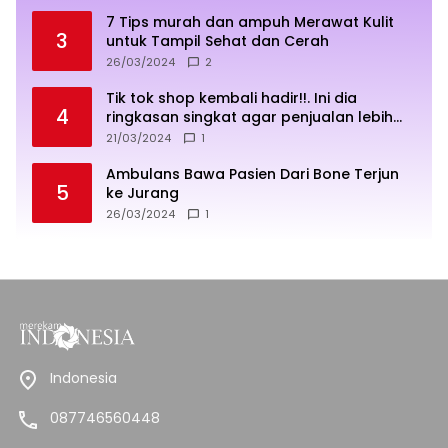
7 Tips murah dan ampuh Merawat Kulit
3
untuk Tampil Sehat dan Cerah
26/03/2024
2
Tik tok shop kembali hadir!!. Ini dia
4
ringkasan singkat agar penjualan lebih
sukses
21/03/2024
1
Ambulans Bawa Pasien Dari Bone Terjun
5
ke Jurang
26/03/2024
1
Indonesia
087746560448