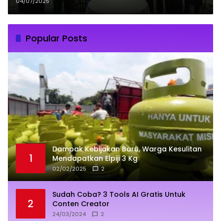
Pertumbuhan Daerah
04/07/2025
Popular Posts
Dampak Kebijakan Baru, Warga Kesulitan
1
Mendapatkan Elpiji 3 Kg
02/02/2025
2
Sudah Coba? 3 Tools AI Gratis Untuk
2
Conten Creator
24/03/2024
2