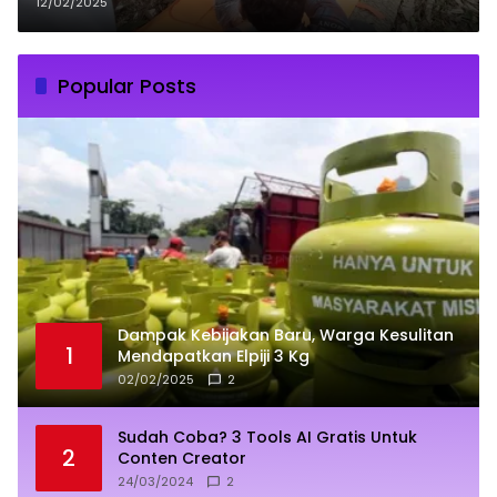
Selidiki Identitas Korban
12/02/2025
Popular Posts
Dampak Kebijakan Baru, Warga Kesulitan
1
Mendapatkan Elpiji 3 Kg
02/02/2025
2
Sudah Coba? 3 Tools AI Gratis Untuk
2
Conten Creator
24/03/2024
2