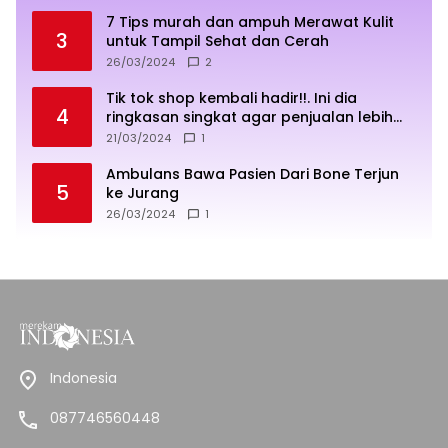
7 Tips murah dan ampuh Merawat Kulit
3
untuk Tampil Sehat dan Cerah
26/03/2024
2
Tik tok shop kembali hadir!!. Ini dia
4
ringkasan singkat agar penjualan lebih
sukses
21/03/2024
1
Ambulans Bawa Pasien Dari Bone Terjun
5
ke Jurang
26/03/2024
1
Indonesia
087746560448