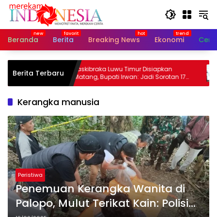
Langsung
ke
konten
Beranda
Berita
Breaking News
Ekonomi
Cerit
egaskan
Paskibraka Luwu Timur Disiapkan
Berita Terbaru
n
Matang, Bupati Irwan: Jadi Sorotan 17
V
Agustus
Kerangka manusia
Peristiwa
Penemuan Kerangka Wanita di
Palopo, Mulut Terikat Kain: Polisi