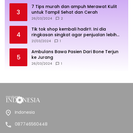
7 Tips murah dan ampuh Merawat Kulit
3
untuk Tampil Sehat dan Cerah
26/03/2024
2
Tik tok shop kembali hadir!!. Ini dia
4
ringkasan singkat agar penjualan lebih
sukses
21/03/2024
1
Ambulans Bawa Pasien Dari Bone Terjun
5
ke Jurang
26/03/2024
1
Indonesia
087746560448