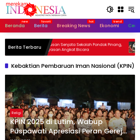
Langsung
ke
konten
Beranda
Berita
Breaking News
Ekonomi
Cerit
ayi
Ratusan Senjata Sekolah Pondok Pinang,
Hai 
Berita Terbaru
Yayasan Angkat Bicara
Vie
Kebaktian Pembaruan Iman Nasional (KPIN)
Religi
KPIN 2025 di Lutim, Wabup
Puspawati Apresiasi Peran Gereja