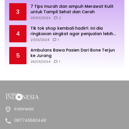
7 Tips murah dan ampuh Merawat Kulit
3
untuk Tampil Sehat dan Cerah
26/03/2024
2
Tik tok shop kembali hadir!!. Ini dia
4
ringkasan singkat agar penjualan lebih
sukses
21/03/2024
1
Ambulans Bawa Pasien Dari Bone Terjun
5
ke Jurang
26/03/2024
1
Indonesia
087746560448