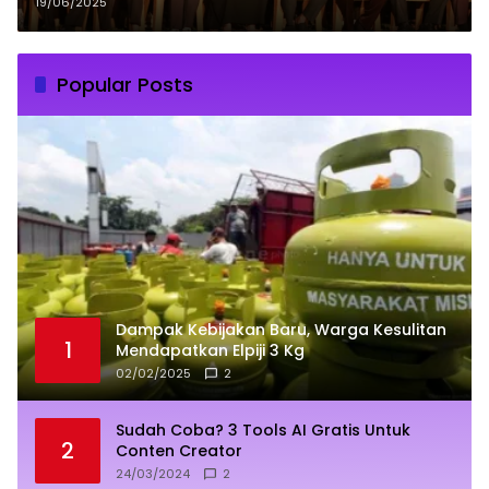
dalam Membangun Karakter
19/06/2025
Bangsa
Popular Posts
Dampak Kebijakan Baru, Warga Kesulitan
1
Mendapatkan Elpiji 3 Kg
02/02/2025
2
Sudah Coba? 3 Tools AI Gratis Untuk
2
Conten Creator
24/03/2024
2