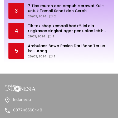
7 Tips murah dan ampuh Merawat Kulit
3
untuk Tampil Sehat dan Cerah
26/03/2024
2
Tik tok shop kembali hadir!!. Ini dia
4
ringkasan singkat agar penjualan lebih
sukses
21/03/2024
1
Ambulans Bawa Pasien Dari Bone Terjun
5
ke Jurang
26/03/2024
1
Indonesia
087746560448