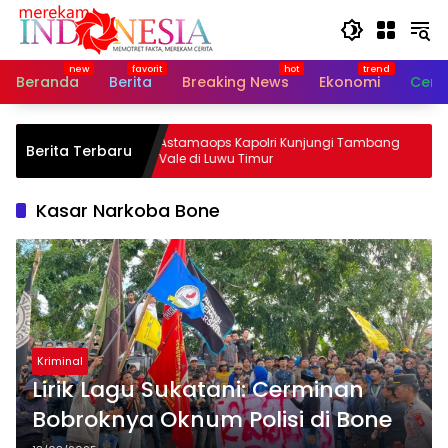
Langsung
ke
konten
Beranda
Berita
Breaking News
Ekonomi
Cerit
an
Astamaops Kapolri Kunjungi Tambang
Berita Terbaru
otan 17
Vale di Luwu Timur
Kasar Narkoba Bone
Kriminal
Lirik Lagu Sukatani: Cerminan
Bobroknya Oknum Polisi di Bone